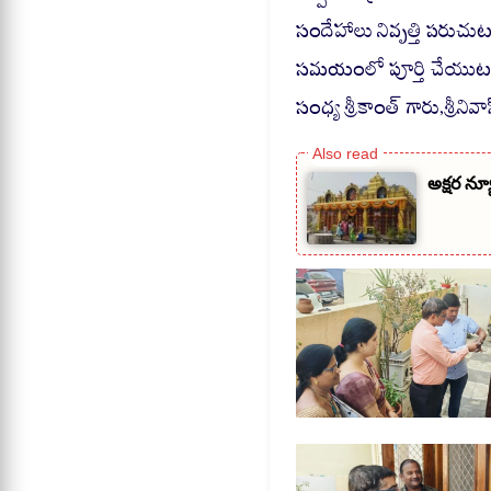
సందేహాలు నివృత్తి పరుచు
సమయంలో పూర్తి చేయుటకు 
సంధ్య శ్రీకాంత్ గారు,శ్రీనివ
అక్షర న