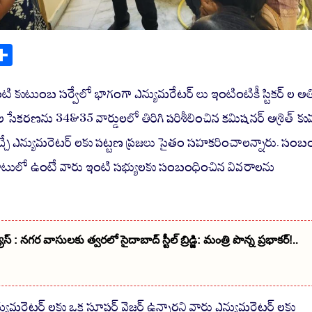
S
ha
re
ంటి కుటుంబ సర్వేలో భాగంగా ఎన్యుమరేటర్ లు ఇంటింటికీ స్టికర్ ల అత
 సేకరణను 34&35 వార్డులలో తిరిగి పరిశీలించిన కమిషనర్ అశ్రిత్ కు
చ్చే ఎన్యుమరెటర్ లకు పట్టణ ప్రజలు సైతం సహకరించాలన్నారు. సంబ
బాటులో ఉంటే వారు ఇంటి సభ్యులకు సంబంధించిన వివరాలను
స్ : నగర వాసులకు త్వరలో సైదాబాద్ స్టీల్ బ్రిడ్జి: మంత్రి పొన్న ప్రభాకర్!..
ఎన్యుమరెటర్ లకు ఒక సూపర్ వైజర్ ఉన్నారని వారు ఎన్యుమరెటర్ లకు