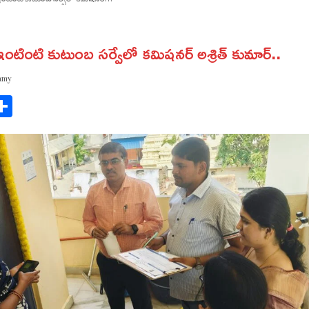
 ఇంటింటి కుటుంబ సర్వేలో కమిషనర్ అశ్రిత్ కుమార్..
amy
ok
gram
Share