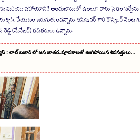
టకు మరియు సహాయానికి అందుబాటులో ఉంటూ వారు సైతం సర్వేను నిర్
కృషి చేయటం జరుగుతుందన్నారు. కమిషనర్ గారి కౌన్సిలర్ వెంట 
ాస్ రెడ్డి (మేనేజర్) తదితరులు ఉన్నారు.
్యూస్ : లాల్ బజార్ లో జన జాతర..పూనకాలతో ఊగిపోయిన శివసత్తులు…