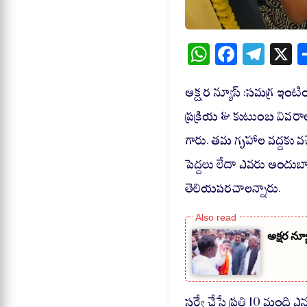
W
Fa
Te
X
ha
ce
le
ts
bo
gr
అక్షర న్యూస్ :సమగ్ర ఇంటి
A
ok
a
ప్రక్రియ & కుటుంబ వివరాల
pp
m
గారు. తమ గృహాల వద్దకు వ
పెద్దలు లేదా ఎవరు అందు
తెలియపరచాలన్నారు.
అక్షర న్యూ
సర్వే చేసే ప్రతి 10 మంది 