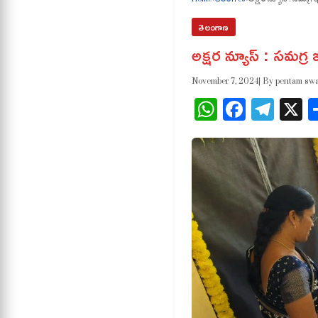
తెలంగాణ
అక్షర న్యూస్ : సమగ్ర
November 7, 2024
| By pentam sw
WhatsApp
Facebo
Tele
X