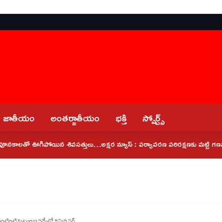
జాతీయం
అంతర్జాతీయం
భక్తి
స్పోర్ట్స్
కాలతో ఊగిపోయిన శివసత్తులు…
అక్షర న్యూస్ : పర్యావరణ పరిరక్షణకు మట్టి గణపతులనే ప
ర ఇంటింటి కుటుంబ సర్వేలో కమిషనర్…