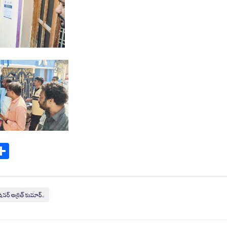
S
ha
re
ర్ అశ్రిత్ కుమార్..