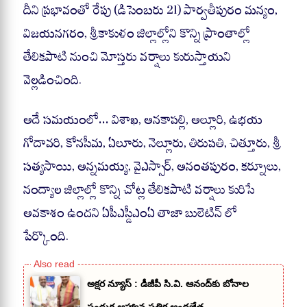
దీని ప్రభావంతో రేపు (డిసెంబరు 21) పార్వతీపురం మన్యం,
విజయనగరం, శ్రీకాకుళం జిల్లాల్లోని కొన్ని ప్రాంతాల్లో
తేలికపాటి నుంచి మోస్తరు వర్షాలు కురుస్తాయని
వెల్లడించింది.
అదే సమయంలో… విశాఖ, అనకాపల్లి, అల్లూరి, ఉభయ
గోదావరి, కోనసీమ, ఏలూరు, నెల్లూరు, తిరుపతి, చిత్తూరు, శ్రీ
సత్యసాయి, అన్నమయ్య, వైఎస్సార్, అనంతపురం, కర్నూలు,
నంద్యాల జిల్లాల్లో కొన్ని చోట్ల తేలికపాటి వర్షాలు కురిసే
అవకాశం ఉందని ఏపీఎస్డీఎంఏ తాజా బులెటిన్ లో
పేర్కొంది.
అక్షర న్యూస్ : డీజీపీ సి.వి. ఆనంద్‌కు బోనాల