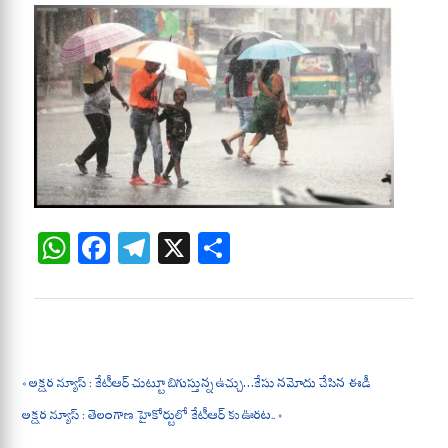
W
Fa
Te
X
S
ha
ce
le
ha
ts
bo
gr
re
A
ok
a
pp
m
« అక్షర న్యూస్ : కేటీఆర్ చుట్టూ బిగుస్తున్న ఉచ్చు…కేసు నమోదు చేసిన ఈడీ
అక్షర న్యూస్ : తెలంగాణ హైకోర్టులో కేటీఆర్ కు ఊరట.. »