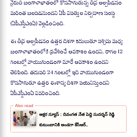
A
ok
a
నైరుతి బంగాళాఖాతంలో కొనసాగుతున్న తీవ్ర అల్పపీడనం
pp
m
మరింత బలపడనుందని ఏపీ విపత్తుల నిర్వహణ సంస్థ
(ఏపీఎస్డీఎంఏ) వెల్లడించింది.
ఈ తీవ్ర అల్పపీడనం ఉత్తర దిశగా కదులుతూ పశ్చిమ మధ్య
బంగాళాఖాతంలోకి ప్రవేశించే అవకాశం ఉందని, రాగల 12
గంటల్లో వాయుగుండంగా మారే అవకాశం ఉందని
తెలిపింది. తదుపరి 24 గంటల్లో ఇది వాయుగుండంగా
కొనసాగుతూ ఉత్తర ఈశాన్య దిశగా పయనిస్తుందని
ఏపీఎస్డీఎంఏ వివరించింది.
అక్షర న్యూస్ : దివంగత నేత పెద్ది సుదర్శన్ రెడ్డి
కుటుంబానికి అండగా కేసీఆర్..