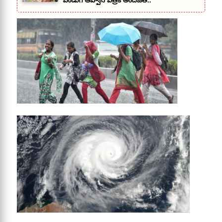
పండుగ ఆహ్వాన పత్రిక అందజేత..