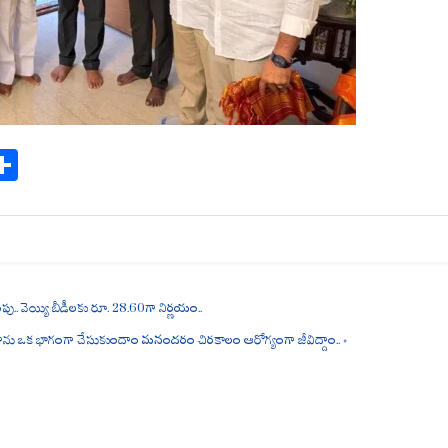
S
ha
re
ంపు.. వెయ్యి బీడీలకు రూ. 28.60గా నిర్ణయం..
ను ఒక భాగంగా చేసుకుందాం మనందరం చిరకాలం ఆరోగ్యంగా జీవిద్దాం.. »