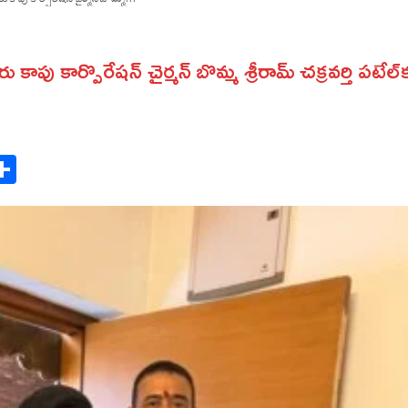
ు కాపు కార్పొరేషన్ చైర్మన్ బొమ్మ శ్రీరామ్ చక్రవర్తి పటేల్‌
ok
gram
Share