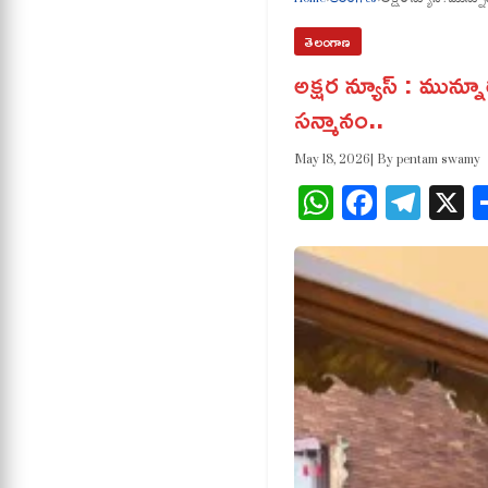
తెలంగాణ
అక్షర న్యూస్ : మున్నూర
సన్మానం..
May 18, 2026
| By pentam swamy
WhatsApp
Facebo
Tele
X