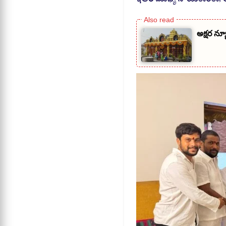
అక్షర న