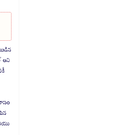
కబడిన
్ అని
ికీ
ికాసం
ిపిన
మరియు