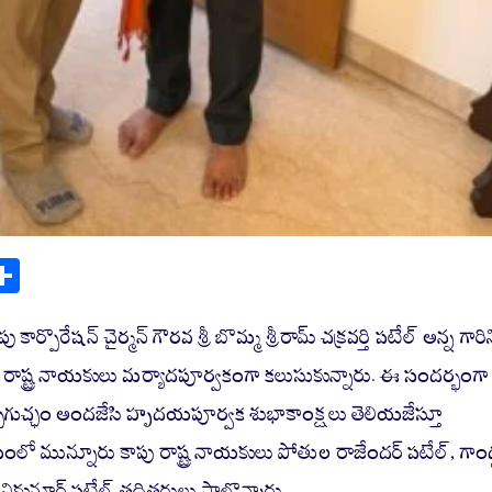
S
ha
re
కార్పొరేషన్ చైర్మన్‌ గౌరవ శ్రీ బొమ్మ శ్రీరామ్ చక్రవర్తి పటేల్ అన్న గారిన
రాష్ట్ర నాయకులు మర్యాదపూర్వకంగా కలుసుకున్నారు. ఈ సందర్భంగా
 పుష్పగుచ్ఛం అందజేసి హృదయపూర్వక శుభాకాంక్షలు తెలియజేస్తూ
మంలో మున్నూరు కాపు రాష్ట్ర నాయకులు పోతుల రాజేందర్ పటేల్, గాండ
ికుమార్ పటేల్ తదితరులు పాల్గొన్నారు.