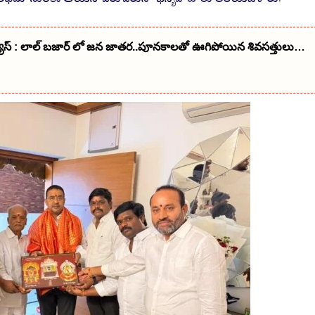
్యూస్ : లాల్ బజార్ లో జన జాతర..పూనకాలతో ఊగిపోయిన శివసత్తులు…