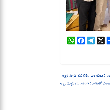
W
Fa
Te
X
ha
ce
le
ts
bo
gr
A
ok
a
pp
m
« అక్షర న్యూస్ : బీడీ టేకేదారుల కమిషన్ పె
అక్షర న్యూస్ : మన జీవన విధానంలో యోగా