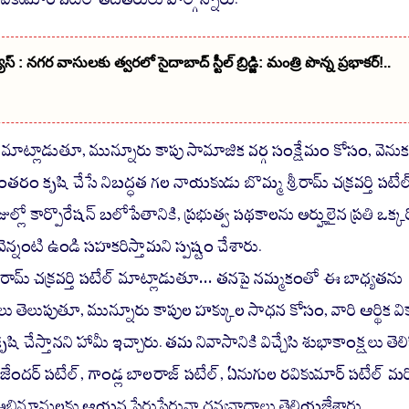
స్ : నగర వాసులకు త్వరలో సైదాబాద్ స్టీల్ బ్రిడ్జి: మంత్రి పొన్న ప్రభాకర్!..
ట్లాడుతూ, మున్నూరు కాపు సామాజిక వర్గ సంక్షేమం కోసం, వెను
రంతరం కృషి చేసే నిబద్ధత గల నాయకుడు బొమ్మ శ్రీరామ్ చక్రవర్తి పటేల
లో కార్పొరేషన్ బలోపేతానికి, ప్రభుత్వ పథకాలను అర్హులైన ప్రతి ఒక్కర
ంటి ఉండి సహకరిస్తామని స్పష్టం చేశారు.
రీరామ్ చక్రవర్తి పటేల్ మాట్లాడుతూ… తనపై నమ్మకంతో ఈ బాధ్యతను
లు తెలుపుతూ, మున్నూరు కాపుల హక్కుల సాధన కోసం, వారి ఆర్థిక వ
ి చేస్తానని హామీ ఇచ్చారు. తమ నివాసానికి విచ్చేసి శుభాకాంక్షలు తెల
ాజేందర్ పటేల్, గాండ్ల బాలరాజ్ పటేల్, ఏనుగుల రవికుమార్ పటేల్ 
భిమానులకు ఆయన పేరుపేరునా ధన్యవాదాలు తెలియజేశారు.