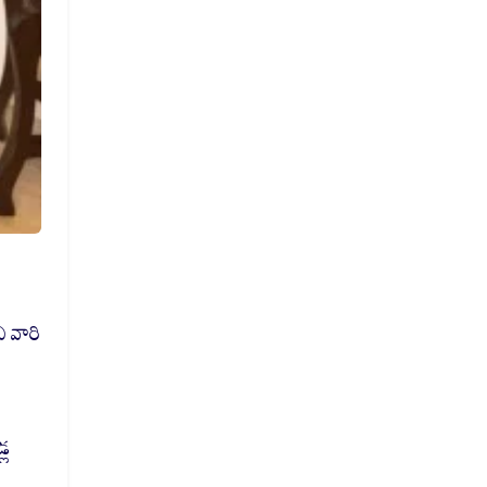
ి వారి
్ల