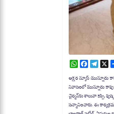
W
Fa
Te
X
ha
ce
le
ts
bo
gr
అక్షర న్యూస్ :మున్నూరు కాపు 
A
ok
a
నివాసంలో మున్నూరు కాపు 
pp
m
చైర్మన్‌కు శాలువా కప్పి,
సన్మానించారు. ఈ కార్యక్ర
బాలరాజ్ పటేల్, ఏనుగుల రవ