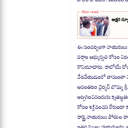
అక్షర న్యూ
ఈ సందర్భంగా నాయకులు మా
వర్గాల అభ్యున్నతి కోసం ని
కొనియాడారు. రాబోయే రోజుల్
చేరవేయడంలో తామంతా వెన్న
అనంతరం చైర్మన్ బొమ్మ శ్
అప్పగించినందుకు కృతజ్ఞత
కోసం శక్తివంచన లేకుండా కృష
రాష్ట్ర నాయకులు పోతుల ర
ఇతర ముఖ్య నాయకులకు, అ