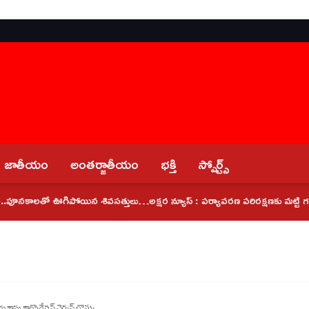
జాతీయం
అంతర్జాతీయం
భక్తి
స్పోర్ట్స్
ాలతో ఊగిపోయిన శివసత్తులు…
అక్షర న్యూస్ : పర్యావరణ పరిరక్షణకు మట్టి గణపతులనే పూ
రు కాపు కార్పొరేషన్ చైర్మన్ బొమ్మ…