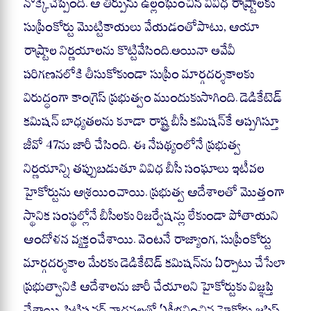
నొక్కిచెప్పింది. ఆ తీర్పును ఉల్లంఘించిన వివిధ రాష్ర్టాలకు
సుప్రీంకోర్టు మొట్టికాయలు వేయడంతోపాటు, ఆయా
రాష్ర్టాల నిర్ణయాలను కొట్టివేసింది.అయినా అవేవీ
పరిగణనలోకి తీసుకోకుండా సుప్రీం మార్గదర్శకాలకు
విరుద్ధంగా కాంగ్రెస్‌ ప్రభుత్వం ముందుకుసాగింది. డెడికేటెడ్‌
కమిషన్‌ బాధ్యతలను కూడా రాష్ట్ర బీసీ కమిషన్‌కే అప్పగిస్తూ
జీవో 47ను జారీ చేసింది. ఈ నేపథ్యంలోనే ప్రభుత్వ
నిర్ణయాన్ని తప్పుబడుతూ వివిధ బీసీ సంఘాలు ఇటీవల
హైకోర్టును ఆశ్రయించాయి. ప్రభుత్వ ఆదేశాలతో మొత్తంగా
స్థానిక సంస్థల్లోనే బీసీలకు రిజర్వేషన్లు లేకుండా పోతాయని
ఆందోళన వ్యక్తంచేశాయి. వెంటనే రాజ్యాంగ, సుప్రీంకోర్టు
మార్గదర్శకాల మేరకు డెడికేటెడ్‌ కమిషన్‌ను ఏర్పాటు చేసేలా
ప్రభుత్వానికి ఆదేశాలను జారీ చేయాలని హైకోర్టుకు విజ్ఞప్తి
చేశాయి. పిటిషనర్‌ వాదనలతో ఏకీభవించిన హైకోర్టు జస్టిస్‌