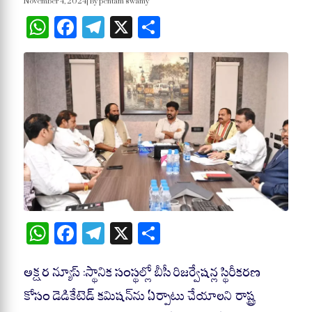
November 4, 2024
| By pentam swamy
WhatsApp
Facebook
Telegram
X
Share
W
Fa
Te
X
S
ha
ce
le
ha
ts
bo
gr
re
అక్షర న్యూస్ :స్థానిక సంస్థల్లో బీసీ రిజర్వేషన్ల స్థిరీకరణ
A
ok
a
కోసం డెడికేటెడ్‌ కమిషన్‌ను ఏర్పాటు చేయాలని రాష్ట్ర