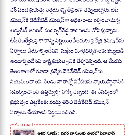
ఎస్‌ నంద ప్రభుత్వ నిర్ణయాన్ని తీవ్రంగా తప్పుబట్టారు. బీసీ
కమిషన్‌కే డెడికేటెడ్‌ కమిషన్‌గా అధికారాలు కల్పించామన్న
అడ్వకేట్‌ జనరల్‌ సుదర్శన్‌రెడ్డి వాదనలను తోసిపుచ్చారు.
బీసీ రిజర్వేషన్ల శాతాన్ని నిర్ణయించేందుకు ప్రత్యేక కమిషన్‌ను
ఏర్పాటు చేయాల్సిందేనని, సుప్రీం మార్గదర్శకాలకు కట్టుబడి
ఉండాల్సిందేనని రాష్ట్ర ప్రభుత్వానికి తేల్చిచెప్పింది. ఆ మేరకు
తెలంగాణలో కూడా ప్రత్యేక డెడికేటెడ్‌ కమిషన్‌ను
నియమించాలని, రెండు వారాల్లో నివేదికను న్యాయస్థానానికి
సమర్పించాలని ఉత్తర్వుల్లో నొక్కిచెప్పింది. ఈ నేపథ్యంలో
ప్రభుత్వం ఎట్టకేలకు కండ్లు తెరిచి డెడికేటెడ్‌ కమిషన్‌
ఏర్పాటు చేయాలని నిర్ణయించింది.
అక్షర న్యూస్ : నగర వాసులకు త్వరలో సైదాబాద్