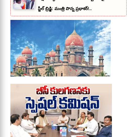
స్టీల్ బ్రిడ్జి: మంత్రి పొన్న ప్రభాకర్!..