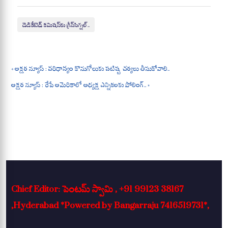
ts
bo
gr
re
A
ok
a
డెడికేటెడ్‌ కమిషన్‌కు గ్రీన్‌సిగ్నల్‌..
pp
m
« అక్షర న్యూస్ : వరిధాన్యం కొనుగోలుకు పటిష్ట చర్యలు తీసుకోవాలి..
అక్షర న్యూస్ : రేపే అమెరికాలో అధ్యక్ష ఎన్నికలకు పోలింగ్.. »
Chief Editor: పెంటమ్ స్వామి , +91 99123 38167
,Hyderabad *Powered by Bangarraju 7416519731*,