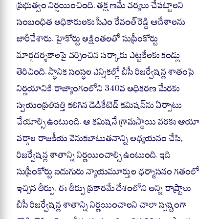
pp
m
ప్రభుత్వం నిర్ణయించింది. తక్షణమే చర్యలు చేపట్టాలని
సంబంధిత అధికారులకు సీఎం రేవంత్‌రెడ్డి ఆదేశాలను
జారీచేశారు. హైకోర్టు అక్షింతలతో సుప్రీంకోర్టు
మార్గదర్శకాలపై చర్చించిన సర్కారు ఎట్టకేలకు కండ్లు
తెరిచింది. స్థానిక సంస్థల ఎన్నికల్లో బీసీ రిజర్వేషన్ల శాతంపై
నిర్ణయానికి రాజ్యాంగంలోని 340వ అధికరణ మేరకు
స్వయంప్రతిపత్తి కలిగిన డెడికేటెడ్‌ కమిషన్‌ను ఏర్పాటు
చేయాల్సి ఉంటుంది. ఆ కమిషనే గ్రామస్థాయి వరకు ఆయా
వర్గాల రాజకీయ వెనుకబాటుతనాన్ని అధ్యయనం చేసి,
రిజర్వేషన్ల శాతాన్ని నిర్ణయించాల్సి ఉంటుంది. ఇది
సుప్రీంకోర్టు ఐదుగురు న్యాయమూర్తుల ధర్మాసనం గతంలో
ఇచ్చిన తీర్పు. ఈ తీర్పు ప్రకారమే దేశంలోని అన్ని రాష్ర్టాలు
బీసీ రిజర్వేషన్ల శాతాన్ని నిర్ణయించాలని చాలా స్పష్టంగా