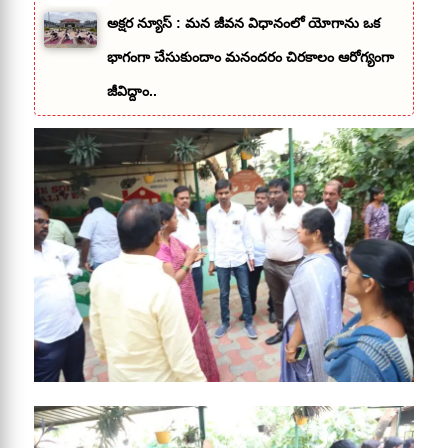
అక్షర న్యూస్ : మన జీవన విధానంలో యోగాను ఒక
భాగంగా చేసుకుందాం మనందరం చిరకాలం ఆరోగ్యంగా
జీవిద్దాం..