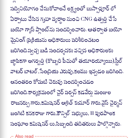
సద్వినియోగం చేసుకోవాలనే లక్ష్యంతో బుస్సాపూర్ లో
ఏర్పాటు చేసిన గృహ వ్యర్థాల నుంచి CNG ఉత్పత్తి చేసే
బయో గ్యాస్‌ ప్లాంట్‌ను సందర్శించారు. ఆతర్వాత బయో
మైనింగ్ ప్రక్రియను అధికారులు పరిశీలించటం
జరిగింది.స్వచ్చ బడి సందర్శనకు వచ్చిన అధికారులకు
జ్ఞాపికగా అగర్బత్తి (కొబ్బరి పీచుతో తయారయ్యాయి),స్టీల్
వాటర్ బాటల్,సేంద్రియ ఎరువు,కలము ఇవ్వడం జరిగింది.
అనంతరం కోమటి చెరువు సందర్శించడం
జరిగింది.కార్యక్రమంలో చైర్ పర్సన్ కడవేర్గు మంజుల
రాజనర్సు గారు,కమిషనర్ అశ్రిత్ కుమార్ గారు,వైస్ చైర్మన్
జంగిటి కనకరాజు గారు,కౌన్సిల్ సభ్యులు, 11 పురపాలక
సంఘాల కమిషనర్ లు,సిబ్బంది తదితరులు పాల్గొన్నారు.