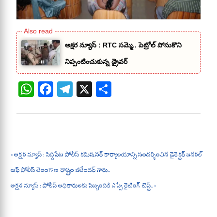
అక్షర న్యూస్ : RTC సమ్మె.. పెట్రోల్ పోసుకొని
నిప్పంటించుకున్న డ్రైవర్
W
Fa
Te
X
S
ha
ce
le
ha
ts
bo
gr
re
A
ok
a
pp
m
« అక్షర న్యూస్ : సిద్దిపేట పోలీస్ కమిషనర్ కార్యాలయాన్ని సందర్శించిన డైరెక్టర్ జనరల్
ఆఫ్ పోలీస్ తెలంగాణ రాష్ట్రం జితేందర్ గారు..
అక్షర న్యూస్ : పోలీస్ అధికారులకు సిబ్బందికి ఎస్సే రైటింగ్ టెస్ట్.. »