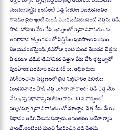
ts
bo
gr
re
A
ok
a
మొదలుపెట్టిన ఇంటింటి చెత్త సేకరణ విజయవంతం
pp
m
కావడం ప్రతి ఇంటి నుండి వెలువబడినటువంటి చెత్తను తడి,
పొడి, హానికర వేరు చేసి ఇచ్చుటలో గృహ నివాసితులకు
అవగాహన కల్పించడంలో సిద్దిపేట పురపాలక సంఘం
విజయవంతమైంది. ప్రతిరోజు ఇంటి నుండి వెలువడి చెత్తను
ఏ రకంగా తడి,పొడి,హానికర చెత్తగా వేరు చేసి ఇస్తున్నారో
పురపాలక సంఘాల కమిషనర్ లు, అధికారులు
పరిశీలించారు. పట్టణంలో ప్రతి శుక్రవారం మరియు
మంగళవారం పొడి చెత్త మిగతా వారాలలో తడి చెత్త వేరు
చేసి ఇచ్చి విధానాన్ని పరిశీలించారు. 43 వ వార్డులలో
పర్యటిస్తూ గృహ నివాసితులతో మాట్లాడి చెత్త వేరు చేయు
విధానం అడిగి తెలుసుకున్నారు. అనంతరం బయో గ్యాస్
ప్లాంట్,ఇంటింటి నుంచి సేకరించిన తడి చెత్తను