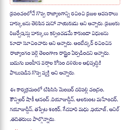
ప్రపంచంలోనే గొప్ప రాజ్యాంగాన్ని రచించి ప్రజల అవసరాలు
హక్కులను తెలిపిన మహా నాయకుడు అని అన్నారు. ప్రజలకు
రిజర్వేషన్లు హక్కులు కల్పించడమే కాకుండా విధులను
కూడా సూచించారు అని అన్నారు. అంబేద్కర్ రచించిన
రాజ్యాంగం పల్లె తెలంగాణ రాష్ట్రం ఏర్పడిందని అన్నారు.
బడుగు బలహీన వర్గాల కోసం దళితుల అభివృద్ధికి
పాటుపడిన గొప్ప వ్యక్తి అని అన్నారు.
ఈ కార్యక్రమంలో టిపిసిసి మెంబర్ దరిపల్లి చంద్రం,
కౌన్సిలర్ షాకీ ఆనంద్ ,రియాజుద్దీన్, ఆలకుంట మహేందర్,
గయాజుద్దీన్, తప్పేట శంకర్, గేదహరి మధు ,ఫయాజ్, అనిల్
,తదితరులు పాల్గొన్నారు.