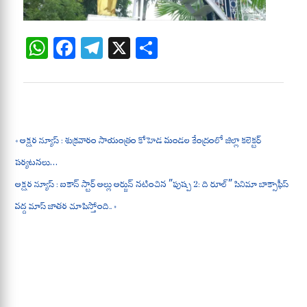
W
Fa
Te
X
S
ha
ce
le
ha
ts
bo
gr
re
A
ok
a
pp
m
« అక్షర న్యూస్ : శుక్రవారం సాయంత్రం కోహెడ మండల కేంద్రంలో జిల్లా కలెక్టర్
పర్యటనలు…
అక్షర న్యూస్ : ఐకాన్ స్టార్ అల్లు అర్జున్ నటించిన ”పుష్ప 2: ది రూల్” సినిమా బాక్సాఫీస్
వద్ద మాస్ జాతర చూపిస్తోంది.. »