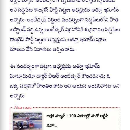
ts
bo
gr
re
A
ok
a
అని సిద్ధిపేట కాంగ్రెస్ పార్టీ పట్టణ అధ్యక్షుడు అత్తూ ఇమామ్
pp
m
అన్నారు. అంబేద్కర్ వర్ధంతి సందర్భంగా సిద్దిపేటలోని పాత
బస్టాండ్ వద్ద ఉన్న అంబేద్కర్ విగ్రహానికి శుక్రవారం సిద్ధిపేట
కాంగ్రెస్ పార్టీ పట్టణ అధ్యక్షుడు అత్తూ ఇమామ్ పూల
మాలలు వేసి నివాళులు అర్పించారు.
ఈ సందర్భంగా పట్టణ అధ్యక్షుడు అత్తూ ఇమామ్
మాట్లాడుతూ డాక్టర్ బీఆర్ అంబేడ్కర్ కొందరివాడు ఓ
ఒక్క వర్గానికో సొంతం కాదు అని ఆయన అందరివాడు అని
అన్నారు.
అక్షర న్యూస్ : 100 ఎకరాల్లో మరో ఆర్టీసీ
డిపో!..