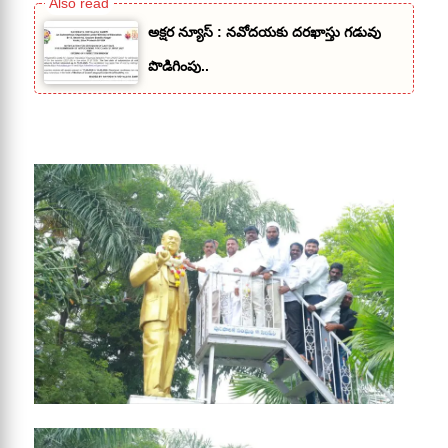
అక్షర న్యూస్ : నవోదయకు దరఖాస్తు గడువు
పొడిగింపు..