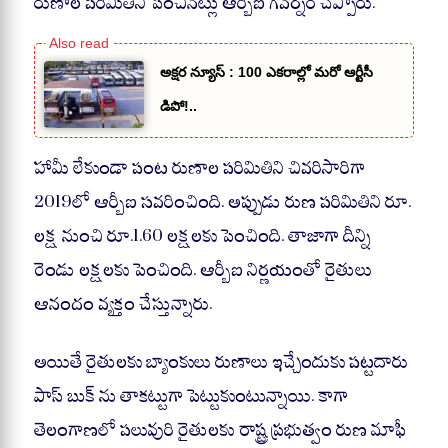
రుణాల పరిమితిని పెంచినట్లు ఆర్బీఐ గవర్నర్ చెప్పారు.
అక్షర న్యూస్ : 100 ఎకరాల్లో మరో ఆర్టీసీ
డిపో!..
హామీ లేకుండా పంట రుణాల పరిమితిని చివరిసారిగా
2019లో ఆర్బీఐ సవరించింది. అప్పుడు రుణ పరిమితిని రూ.
లక్ష నుంచి రూ.1.60 లక్షలకు పెంచింది. తాజాగా దీన్ని
రెండు లక్షలకు పెంచింది. ఆర్బీఐ నిర్ణయంతో రైతులు
ఆనందం వ్యక్తం చేస్తున్నారు.
అయితే రైతులకు బ్యాంకులు రుణాలు ఇచ్చేందుకు పట్టదారు
పాస్ బుక్ ను తాకట్టుగా పెట్టుకుంటున్నాయి. కాగా
తెలంగాణలో పలువురి రైతులకు రాష్ట్ర ప్రభుత్వం రుణ మాఫీ