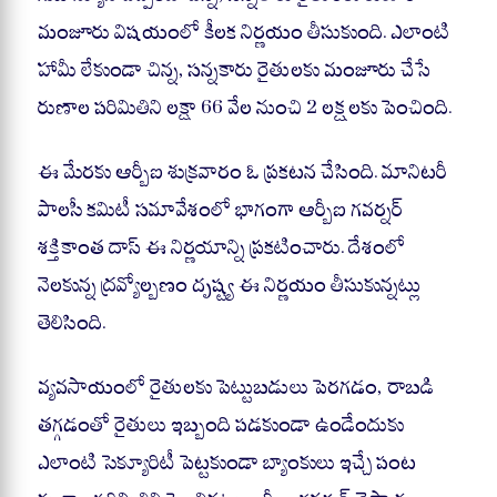
A
ok
a
pp
m
మంజూరు విషయంలో కీలక నిర్ణయం తీసుకుంది. ఎలాంటి
హామీ లేకుండా చిన్న, సన్నకారు రైతులకు మంజూరు చేసే
రుణాల పరిమితిని లక్షా 66 వేల నుంచి 2 లక్షలకు పెంచింది.
ఈ మేరకు ఆర్బీఐ శుక్రవారం ఓ ప్రకటన చేసింది. మానిటరీ
పాలసీ కమిటీ సమావేశంలో భాగంగా ఆర్బీఐ గవర్నర్
శక్తికాంత దాస్ ఈ నిర్ణయాన్ని ప్రకటించారు. దేశంలో
నెలకున్న ద్రవ్యోల్బణం దృష్ట్య ఈ నిర్ణయం తీసుకున్నట్లు
తెలిసింది.
వ్యవసాయంలో రైతులకు పెట్టుబడులు పెరగడం, రాబడి
తగ్గడంతో రైతులు ఇబ్బంది పడకుండా ఉండేందుకు
ఎలాంటి సెక్యూరిటీ పెట్టకుండా బ్యాంకులు ఇచ్చే పంట