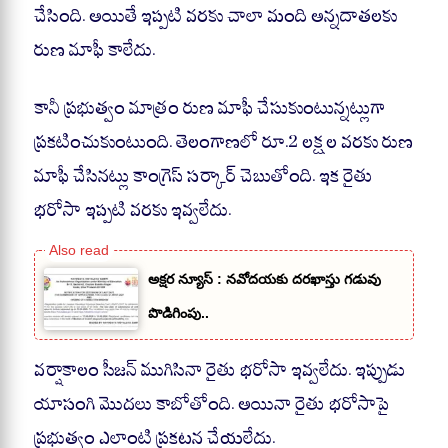
చేసింది. అయితే ఇప్పటి వరకు చాలా మంది అన్నదాతలకు
రుణ మాఫీ కాలేదు.
కానీ ప్రభుత్వం మాత్రం రుణ మాఫీ చేసుకుంటున్నట్లుగా
ప్రకటించుకుంటుంది. తెలంగాణలో రూ.2 లక్షల వరకు రుణ
మాఫీ చేసినట్లు కాంగ్రెస్ సర్కార్ చెబుతోంది. ఇక రైతు
భరోసా ఇప్పటి వరకు ఇవ్వలేదు.
అక్షర న్యూస్ : నవోదయకు దరఖాస్తు గడువు
పొడిగింపు..
వర్షాకాలం సీజన్ ముగిసినా రైతు భరోసా ఇవ్వలేదు. ఇప్పుడు
యాసంగి మొదలు కాబోతోంది. అయినా రైతు భరోసాపై
ప్రభుత్వం ఎలాంటి ప్రకటన చేయలేదు.