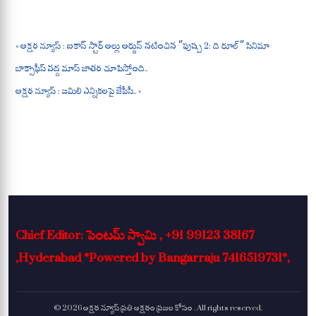
A
ok
a
pp
m
« అక్షర న్యూస్ : ఐకాన్ స్టార్ అల్లు అర్జున్ నటించిన ”పుష్ప 2: ది రూల్” సినిమా
బాక్సాఫీస్ వద్ద మాస్ జాతర చూపిస్తోంది..
అక్షర న్యూస్ : జమిలి ఎన్నికలపై జేపీసీ.. »
Chief Editor: పెంటమ్ స్వామి , +91 99123 38167
,Hyderabad *Powered by Bangarraju 7416519731*,
© 2026 అక్షర న్యూస్ ప్రతి అక్షరం ప్రజల కోసం . All rights reserved.