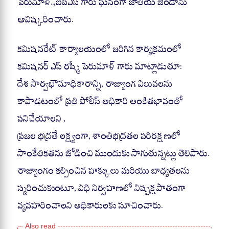
పెరుమాళ్..,ఐపీఎస్ గారు ఘనంగా జాతీయ జెండాను
ఆవిష్కరించారు.
కమిషనరేట్ కార్యాలయంలో జరిగిన కార్యక్రమంలో
కమిషనర్ ఎస్ రష్మీ పెరుమాళ్ గారు మాట్లాడుతూ:
దేశ సార్వభౌమాధికారాన్ని, రాజ్యాంగ విలువలను
కాపాడటంలో ప్రతి పోలీస్ అధికారి అంకితభావంతో
పనిచేయాలని ,
ప్రజల భద్రతే లక్ష్యంగా, శాంతిభద్రతల పరిరక్షణలో
సాంకేతికతను జోడించి ముందుకు సాగుతున్నట్లు తెలిపారు.
రాజ్యాంగం కల్పించిన హక్కులు మరియు బాధ్యతలను
స్మరించుకుంటూ, విధి నిర్వహణలో నిష్పక్షపాతంగా
వ్యవహరించాలని అధికారులకు సూచించారు.