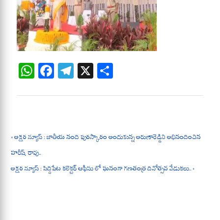
W
Fa
Te
X
S
ha
ce
le
ha
ts
bo
gr
re
A
ok
a
pp
m
« అక్షర న్యూస్ : జాతీయ నంది పురస్కారం అందుకున్న అరుణారెడ్డిని అభినందించిన
హరీష్ రావు..
అక్షర న్యూస్ : సిద్దిపేట కలెక్టర్ ఆఫీసు లో ఘనంగా గణతంత్ర దినోత్సవ వేడుకలు.. »