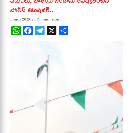
వేడుకలు: జాతీయ జెండాను ఆవిష్కరించిన
పోలీస్ కమిషనర్..
January 26, 2026
| By pentam swamy
WhatsApp
Facebook
Telegram
X
Share