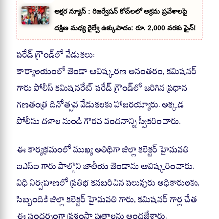
అక్షర న్యూస్ : రిజర్వేషన్ కోచ్‌లలో అక్రమ ప్రవేశాలపై
దక్షిణ మధ్య రైల్వే ఉక్కుపాదం: రూ. 2,000 వరకు ఫైన్!
పరేడ్ గ్రౌండ్‌లో వేడుకలు:
కార్యాలయంలో జెండా ఆవిష్కరణ అనంతరం, కమిషనర్
గారు పోలీస్ కమిషనరేట్ పరేడ్ గ్రౌండ్‌లో జరిగిన ప్రధాన
గణతంత్ర దినోత్సవ వేడుకలకు హాజరయ్యారు. అక్కడ
పోలీసు దళాల నుండి గౌరవ వందనాన్ని స్వీకరించారు.
ఈ కార్యక్రమంలో ముఖ్య అతిథిగా జిల్లా కలెక్టర్ హైమవతి
ఐఎస్ఐ గారు పాల్గొని జాతీయ జెండాను ఆవిష్కరించారు.
విధి నిర్వహణలో ప్రతిభ కనబరిచిన పలువురు అధికారులకు,
సిబ్బందికి జిల్లా కలెక్టర్ హైమవతి గారు, కమిషనర్ గార్ల చేత
ఈ సందర్భంగా ప్రశంసా పత్రాలను అందజేశారు.