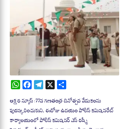
W
Fa
Te
X
S
ha
ce
le
ha
ts
bo
gr
re
అక్షర న్యూస్ :77వ గణతంత్ర దినోత్సవ వేడుకలను
A
ok
a
పురస్కరించుకుని, ఈరోజు ఉదయం పోలీస్ కమిషనరేట్
pp
m
కార్యాలయంలో పోలీస్ కమిషనర్ ఎస్ రష్మీ