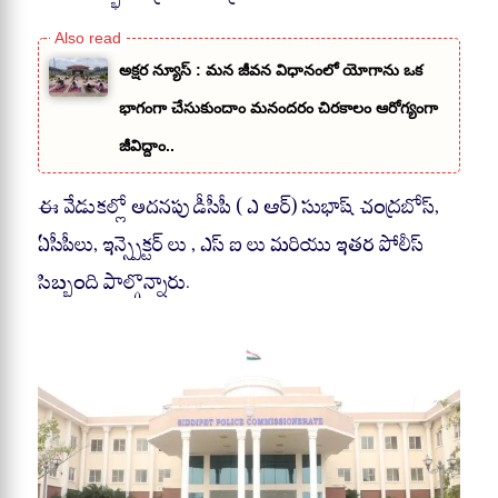
అక్షర న్యూస్ : మన జీవన విధానంలో యోగాను ఒక
భాగంగా చేసుకుందాం మనందరం చిరకాలం ఆరోగ్యంగా
జీవిద్దాం..
ఈ వేడుకల్లో అదనపు డీసీపీ ( ఎ ఆర్) సుభాష్ చంద్రబోస్,
ఏసీపీలు, ఇన్స్పెక్టర్ లు , ఎస్ ఐ లు మరియు ఇతర పోలీస్
సిబ్బంది పాల్గొన్నారు.