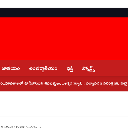
జాతీయం
అంతర్జాతీయం
భక్తి
స్పోర్ట్స్
పూనకాలతో ఊగిపోయిన శివసత్తులు…
అక్షర న్యూస్ : పర్యావరణ పరిరక్షణకు మట్టి గణపతుల
 రెస్టారెంట్ కి 15000/- జరిమానా…