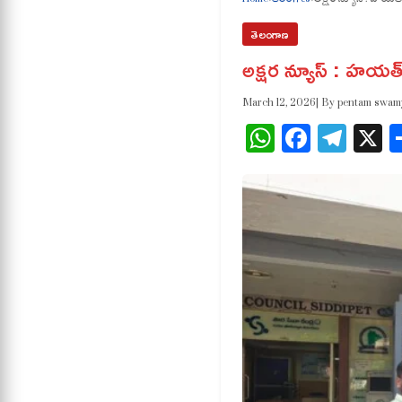
తెలంగాణ
అక్షర న్యూస్ : హయత్
March 12, 2026
| By pentam swam
WhatsApp
Facebo
Tele
X