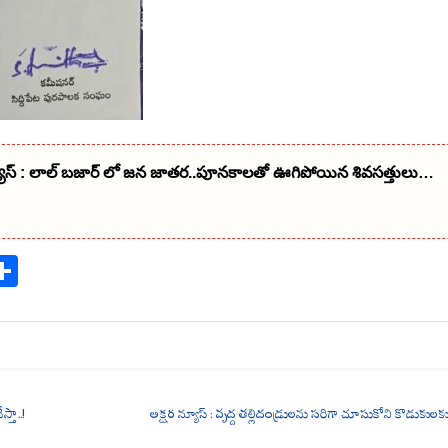
్యూస్ : లాల్ బజార్ లో జన జాతర..పూనకాలతో ఊగిపోయిన శివసత్తులు…
S
ha
re
్తా..!
అక్షర న్యూస్ : వృద్ద తల్లిదండ్రులను సరిగా చూసుకోని కొడుకులకు క