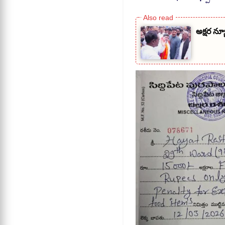
అక్షర న్యూ