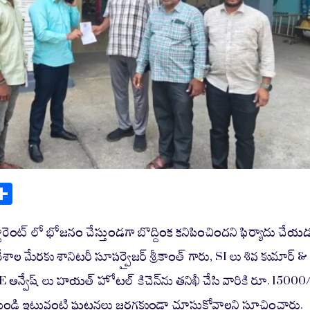
S
ha
re
టారెంట్ లో భోజనం చేస్తుండగా బొద్దింక కనిపించిందని ఫిర్యాదు చేయ
ేశాల మేరకు శానిటరీ సూపర్వైజర్ శ్రీకాంత్ గారు, SI లు శివ కుమార్ &
్వేష్ లు హయత్ హోటల్ కిచెన్‌ను తనిఖీ చేసి వారికి రూ. 15000/
టి నుండి ఇటువంటి ఘటనలు జరగకుండా చూసుకోవాలని సూచించారు.