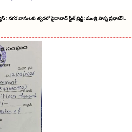
స్ : నగర వాసులకు త్వరలో సైదాబాద్ స్టీల్ బ్రిడ్జి: మంత్రి పొన్న ప్రభాకర్!..