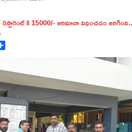
 రెస్టారెంట్ కి 15000/- జరిమానా విధించడం జరిగింది.
y
ok
gram
Share