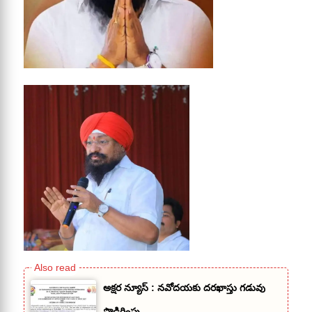
అక్షర న్యూస్ : నవోదయకు దరఖాస్తు గడువు
పొడిగింపు..