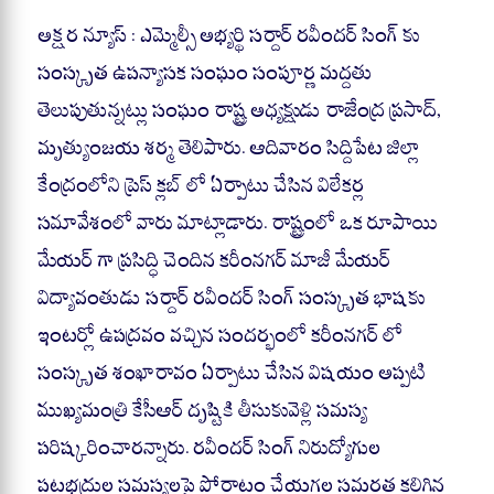
ha
ce
le
ha
ts
bo
gr
re
అక్షర న్యూస్ : ఎమ్మెల్సీ అభ్యర్థి సర్దార్ రవీందర్ సింగ్ కు
A
ok
a
సంస్కృత ఉపన్యాసక సంఘం సంపూర్ణ మద్దతు
pp
m
తెలుపుతున్నట్లు సంఘం రాష్ట్ర అధ్యక్షుడు రాజేంద్ర ప్రసాద్,
మృత్యుంజయ శర్మ తెలిపారు. ఆదివారం సిద్దిపేట జిల్లా
కేంద్రంలోని ప్రెస్ క్లబ్ లో ఏర్పాటు చేసిన విలేకర్ల
సమావేశంలో వారు మాట్లాడారు. రాష్ట్రంలో ఒక రూపాయి
మేయర్ గా ప్రసిద్ధి చెందిన కరీంనగర్ మాజీ మేయర్
విద్యావంతుడు సర్దార్ రవీందర్ సింగ్ సంస్కృత భాషకు
ఇంటర్లో ఉపద్రవం వచ్చిన సందర్భంలో కరీంనగర్ లో
సంస్కృత శంఖారావం ఏర్పాటు చేసిన విషయం అప్పటి
ముఖ్యమంత్రి కేసీఆర్ దృష్టికి తీసుకువెళ్లి సమస్య
పరిష్కరించారన్నారు. రవీందర్ సింగ్ నిరుద్యోగుల
పట్టభద్రుల సమస్యలపై పోరాటం చేయగల సమర్థత కలిగిన