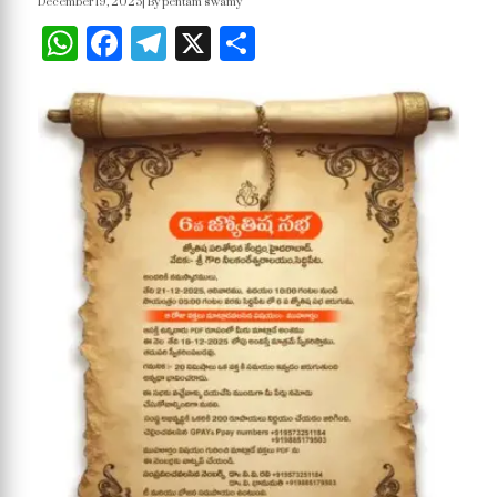
December 19, 2025
| By pentam swamy
WhatsApp
Facebook
Telegram
X
Share