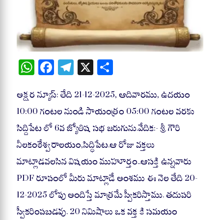
W
Fa
Te
X
S
ha
ce
le
ha
ts
bo
gr
re
అక్షర న్యూస్: తేది 21-12-2025, ఆదివారము, ఉదయం
A
ok
a
10:00 గంటల నుండి సాయంత్రం 05:00 గంటల వరకు
pp
m
సిద్దిపేట లో 6వ జ్యోతిష సభ జరుగును.వేదిక:- శ్రీ గౌరి
నీలకంఠేశ్వరాలయం,సిద్ధిపేట.ఆ రోజు వక్తలు
మాట్లాడవలసిన విషయం ముహూర్తం..ఆసక్తి ఉన్నవారు
PDF రూపంలో మీరు మాట్లాడే అంశము ఈ నెల తేది 20-
12-2025 లోపు అందిస్తే మాత్రమే స్వీకరిస్తాము. తదుపరి
స్వీకరింపబడవు. 20 నిమిషాలు ఒక వక్త కి సమయం