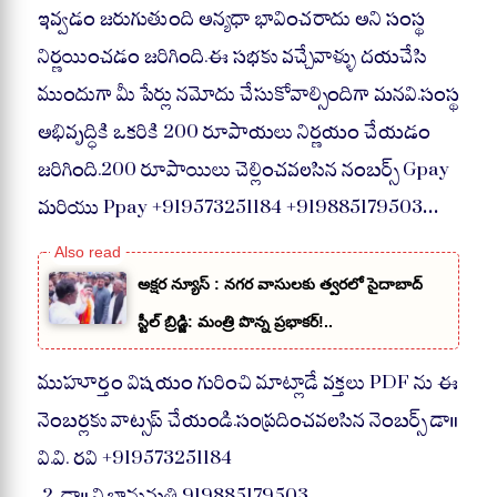
ఇవ్వడం జరుగుతుంది అన్యధా భావించరాదు అని సంస్థ
నిర్ణయించడం జరిగింది.ఈ సభకు వచ్చేవాళ్ళు దయచేసి
ముందుగా మీ పేర్లు నమోదు చేసుకోవాల్సిందిగా మనవి.సంస్థ
అభివృద్ధికి ఒకరికి 200 రూపాయలు నిర్ణయం చేయడం
జరిగింది.200 రూపాయిలు చెల్లించవలసిన నంబర్స్ Gpay
మరియు Ppay +919573251184 +919885179503…
అక్షర న్యూస్ : నగర వాసులకు త్వరలో సైదాబాద్
స్టీల్ బ్రిడ్జి: మంత్రి పొన్న ప్రభాకర్!..
ముహూర్తం విషయం గురించి మాట్లాడే వక్తలు PDF ను ఈ
నెంబర్లకు వాట్సప్ చేయండి.సంప్రదించవలసిన నెంబర్స్ డా॥
వి.వి. రవి +919573251184
,2. డా॥ వి.భానుమతి 919885179503..