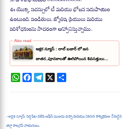
ఈ యొక్క సదస్సులో టీ మరియు భోజన సదుపాయం
ఉంటుంది. పండితులు, జ్యోతిష ప్రియులు మరియు
పరిశోధకులను సాదరంగా ఆహ్వానిస్తున్నాము..
అక్షర న్యూస్ : లాల్ బజార్ లో జన
జాతర..పూనకాలతో ఊగిపోయిన శివసత్తులు…
W
Fa
Te
X
S
ha
ce
le
ha
ts
bo
gr
re
A
ok
a
pp
m
« అక్షర న్యూస్: సిద్దిపేట బిజెపి ఆఫీస్ ముందు ధర్నా మరియు నిరసన కార్యక్రమం చేపట్టిన
జిల్లా కాంగ్రెస్ నాయకులు..