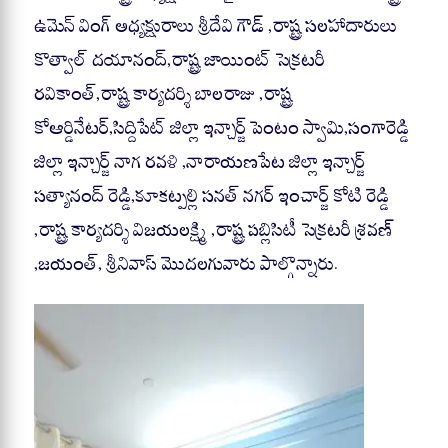
ఉమెన్ వింగ్ అధ్యక్షురాలు శ్రీదేవి గౌడ్ ,రాష్ట్ర సలహాదారులు
కొత్వాల్ దయానంద్,రాష్ట్ర జాయింట్ సెక్రటరీ
రవికాంత్,రాష్ట్ర కార్యదర్శి బాలరాజు ,రాష్ట్ర
కోఆర్డినేటర్,సిద్దిపేట్ జిల్లా ఇన్చార్జ్ పెంటం స్వామి,సంగారెడ్డి
జిల్లా ఇన్చార్జ్ నాగ రవళి ,నారాయణపేట జిల్లా ఇన్చార్జ్
సత్యానంద్ రెడ్డి,కూకట్పల్లి సనత్ నగర్ ఇంచార్జ్ కోటి రెడ్డి
,రాష్ట్ర కార్యదర్శి విజయలక్ష్మి ,రాష్ట్ర పబ్లిసిటీ సెక్రటరీ శ్రవణ్
,జయంత్, శ్రీనివాస్ మొదలగువారు పాల్గొన్నారు.