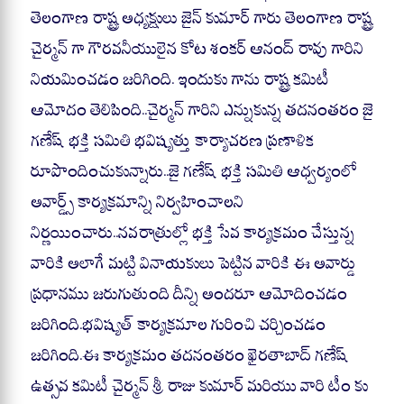
తెలంగాణ రాష్ట్ర అధ్యక్షులు జైన్ కుమార్ గారు తెలంగాణ రాష్ట్ర
చైర్మన్ గా గౌరవనీయులైన కోట శంకర్ ఆనంద్ రావు గారిని
నియమించడం జరిగింది. ఇందుకు గాను రాష్ట్ర కమిటీ
ఆమోదం తెలిపింది..చైర్మన్ గారిని ఎన్నుకున్న తదనంతరం జై
గణేష్ భక్తి సమితి భవిష్యత్తు కార్యాచరణ ప్రణాళిక
రూపొందించుకున్నారు..జై గణేష్ భక్తి సమితి ఆధ్వర్యంలో
అవార్డ్స్ కార్యక్రమాన్ని నిర్వహించాలని
నిర్ణయించారు..నవరాత్రుల్లో భక్తి సేవ కార్యక్రమం చేస్తున్న
వారికి అలాగే మట్టి వినాయకులు పెట్టిన వారికి ఈ అవార్డు
ప్రధానము జరుగుతుంది దీన్ని అందరూ ఆమోదించడం
జరిగింది.భవిష్యత్ కార్యక్రమాల గురించి చర్చించడం
జరిగింది.ఈ కార్యక్రమం తదనంతరం ఖైరతాబాద్ గణేష్
ఉత్సవ కమిటీ చైర్మన్ శ్రీ రాజు కుమార్ మరియు వారి టీం కు