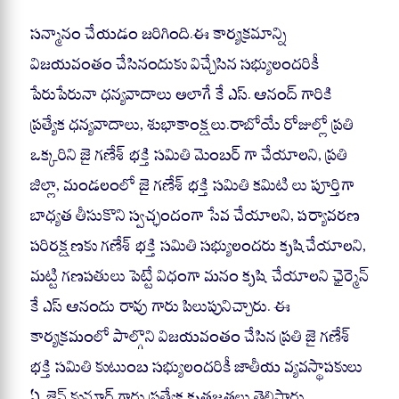
సన్మానం చేయడం జరిగింది.ఈ కార్యక్రమాన్ని
విజయవంతం చేసినందుకు విచ్చేసిన సభ్యులందరికీ
పేరుపేరునా ధన్యవాదాలు అలాగే కే ఎస్. ఆనంద్ గారికి
ప్రత్యేక ధన్యవాదాలు, శుభాకాంక్షలు.రాబోయే రోజుల్లో ప్రతి
ఒక్కరిని జై గణేశ్ భక్తి సమితి మెంబర్ గా చేయాలని, ప్రతి
జిల్లా, మండలంలో జై గణేశ్ భక్తి సమితి కమిటి లు పూర్తిగా
బాధ్యత తీసుకొని స్వచ్ఛందంగా సేవ చేయాలని, పర్యావరణ
పరిరక్షణకు గణేశ్ భక్తి సమితి సభ్యులందరు కృషిచేయాలని,
మట్టి గణపతులు పెట్టే విధంగా మనం కృషి చేయాలని ఛైర్మెన్
కే ఎస్ ఆనందు రావు గారు పిలుపునిచ్చారు. ఈ
కార్యక్రమంలో పాల్గొని విజయవంతం చేసిన ప్రతి జై గణేశ్
భక్తి సమితి కుటుంబ సభ్యులందరికీ జాతీయ వ్యవస్థాపకులు
ఏ. జైన్ కుమార్ గారు ప్రత్యేక కృతజ్ఞతలు తెలిపారు.