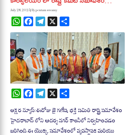
కార్యాలయం లో రాష్ట్ర కమిటీ సమావేశం…
July 28, 2025
| By pentam swamy
WhatsApp
Facebook
Telegram
X
Share
W
Fa
Te
X
S
ha
ce
le
ha
ts
bo
gr
re
అక్షర న్యూస్:ఈరోజు జై గణేష భక్తి సమితి రాష్ట్ర సమావేశం
A
ok
a
హైదరాబాద్ లోని ఆదర్శ నగర్ కాలనీలో నిర్వహించడం
pp
m
జరిగింది.ఈ యొక్క సమావేశంలో వ్యవస్థాపక మరియు