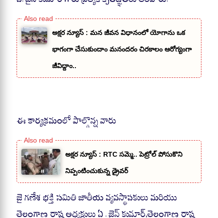
అక్షర న్యూస్ : మన జీవన విధానంలో యోగాను ఒక
భాగంగా చేసుకుందాం మనందరం చిరకాలం ఆరోగ్యంగా
జీవిద్దాం..
ఈ కార్యక్రమంలో పాల్గొన్న వారు
అక్షర న్యూస్ : RTC సమ్మె.. పెట్రోల్ పోసుకొని
నిప్పంటించుకున్న డ్రైవర్
జై గణేశ భక్తి సమితి జాతీయ వ్యవస్థాపకులు మరియు
తెలంగాణ రాష్ట్ర అధ్యక్షులు ఏ . జైన్ కుమార్,తెలంగాణ రాష్ట్ర