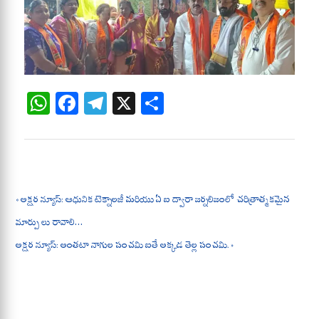
W
Fa
Te
X
S
ha
ce
le
ha
ts
bo
gr
re
A
ok
a
pp
m
« అక్షర న్యూస్: ఆధునిక టెక్నాలజీ మరియు ఏ ఐ ద్వారా జర్నలిజంలో చరిత్రాత్మకమైన
మార్పు లు రావాలి…
అక్షర న్యూస్: అంతటా నాగుల పంచమి ఐతే అక్కడ తెల్ల పంచమి. »