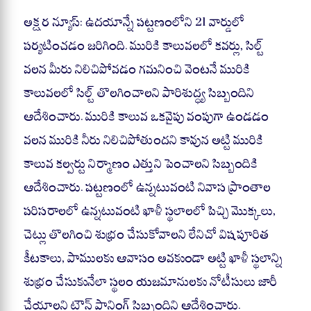
ha
ce
le
ha
ts
bo
gr
re
అక్షర న్యూస్: ఉదయాన్నే పట్టణంలోని 21 వార్డులో
A
ok
a
పర్యటించడం జరిగింది. మురికి కాలువలలో కవర్లు, సిల్ట్
pp
m
వలన మీరు నిలిచిపోవడం గమనించి వెంటనే మురికి
కాలువలలో సిల్ట్ తొలగించాలని పారిశుద్ధ్య సిబ్బందిని
ఆదేశించారు. మురికి కాలువ ఒకవైపు వంపుగా ఉండడం
వలన మురికి నీరు నిలిచిపోతుందని కావున అట్టి మురికి
కాలువ కల్వర్టు నిర్మాణం ఎత్తుని పెంచాలని సిబ్బందికి
ఆదేశించారు. పట్టణంలో ఉన్నటువంటి నివాస ప్రాంతాల
పరిసరాలలో ఉన్నటువంటి ఖాళీ స్థలాలలో పిచ్చి మొక్కలు,
చెట్లు తొలగించి శుభ్రం చేసుకోవాలని లేనిచో విషపూరిత
కీటకాలు, పాములకు ఆవాసం అవకుండా అట్టి ఖాళీ స్థలాన్ని
శుభ్రం చేసుకునేలా స్థలం యజమానులకు నోటీసులు జారీ
చేయాలని టౌన్ ప్లానింగ్ సిబ్బందిని ఆదేశించారు.