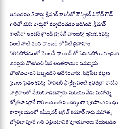
అనంతరం 5 వార్డు శ్రీనగర్ కాలనీలో కౌన్సిలర్ వినోద్ గౌడ్
గారితో కలిసి వార్డులో పర్యటించడం జరిగింది. శ్రీనగర్
కాలనీలో అండర్ గ్రౌండ్ డ్రైనేజీ చాంబర్లో ఇసుక, కవర్లు
వంటి వాటి వలన ఛాంబర్ లో నీటి ప్రవాహం
నిలిచిపోవడంతో వెంటనే ఛాంబర్ లో పేరుకుపోయిన ఇసుక
,కవర్లను తొలగించి నీటి అంతరాయం సమస్యను
తొలగించాలని సిబ్బందిని ఆదేశించారు. సిద్దిపేట పట్టణ
ప్రజలు సైతం కవర్లు, సానిటరీ ఫ్యాడ్స్ వంటి ఇతరత్రా వాటిని
బాత్రూంలో వేయకూడదన్నారు. మరియు నేడు మహాత్మ
జ్యోతిబా పూలే గారి జయంతి సందర్భంగా పురపాలక సంఘ
కార్యాలయంలో కమీషనర్ అశ్రిత్ కుమార్ గారు మహాత్మ
జ్యోతిబా పూలే గారి చిత్రపటానికి పూలమాలలు వేయటడం