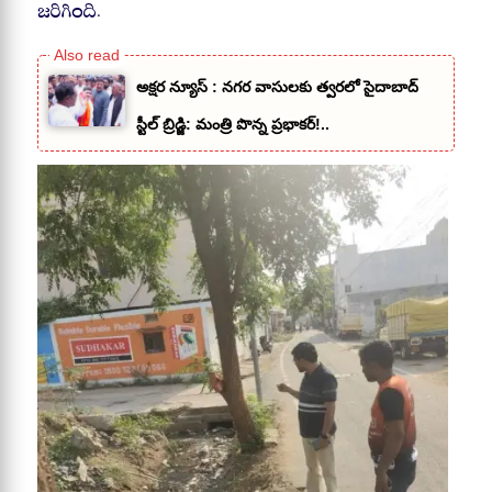
జరిగింది.
అక్షర న్యూస్ : నగర వాసులకు త్వరలో సైదాబాద్
స్టీల్ బ్రిడ్జి: మంత్రి పొన్న ప్రభాకర్!..