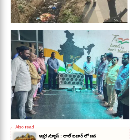
అక్షర న్యూస్ : లాల్ బజార్ లో జన