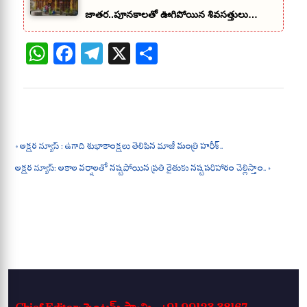
జాతర..పూనకాలతో ఊగిపోయిన శివసత్తులు…
W
Fa
Te
X
S
ha
ce
le
ha
ts
bo
gr
re
A
ok
a
pp
m
« అక్షర న్యూస్ : ఉగాది శుభాకాంక్షలు తెలిపిన మాజీ మంత్రి హరీశ్..
అక్షర న్యూస్: అకాల వర్షాలతో నష్టపోయిన ప్రతి రైతుకు నష్టపరిహారం చెల్లిస్తాం.. »