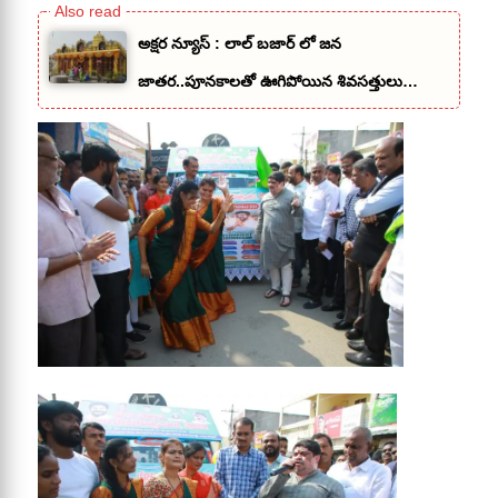
అక్షర న్యూస్ : లాల్ బజార్ లో జన
జాతర..పూనకాలతో ఊగిపోయిన శివసత్తులు…