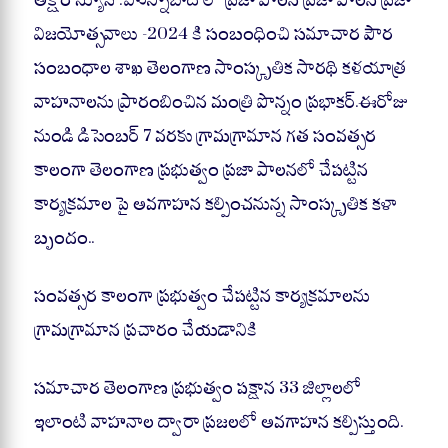
ts
bo
gr
re
A
ok
a
విజయోత్సవాలు -2024 కి సంబంధించి సమాచార పౌర
pp
m
సంబంధాల శాఖ తెలంగాణ సాంస్కృతిక సారథి కళయాత్ర
వాహనాలను ప్రారంబించిన మంత్రి పొన్నం ప్రభాకర్.ఈరోజు
నుండి డిసెంబర్ 7 వరకు గ్రామగ్రామాన గత సంవత్సర
కాలంగా తెలంగాణ ప్రభుత్వం ప్రజా పాలనలో చేపట్టిన
కార్యక్రమాల పై అవగాహన కల్పించనున్న సాంస్కృతిక కళా
బృందం..
సంవత్సర కాలంగా ప్రభుత్వం చేపట్టిన కార్యక్రమాలను
గ్రామగ్రామాన ప్రచారం చేయడానికి
సమాచార తెలంగాణ ప్రభుత్వం పక్షాన 33 జిల్లాలలో
ఇలాంటి వాహనాల ద్వారా ప్రజలలో అవగాహన కల్పిస్తుంది.