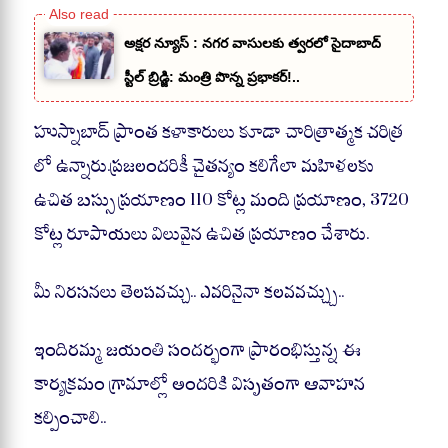
అక్షర న్యూస్ : నగర వాసులకు త్వరలో సైదాబాద్
స్టీల్ బ్రిడ్జి: మంత్రి పొన్న ప్రభాకర్!..
హుస్నాబాద్ ప్రాంత కళాకారులు కూడా చారిత్రాత్మక చరిత్ర
లో ఉన్నారు.ప్రజలందరికీ చైతన్యం కలిగేలా మహిళలకు
ఉచిత బస్సు ప్రయాణం 110 కోట్ల మంది ప్రయాణం, 3720
కోట్ల రూపాయలు విలువైన ఉచిత ప్రయాణం చేశారు.
మీ నిరసనలు తెలపవచ్చు.. ఎవరినైనా కలవవచ్చ్చు..
ఇందిరమ్మ జయంతి సందర్భంగా ప్రారంభిస్తున్న ఈ
కార్యక్రమం గ్రామాల్లో అందరికి విసృతంగా ఆవాహన
కల్పించాలి..