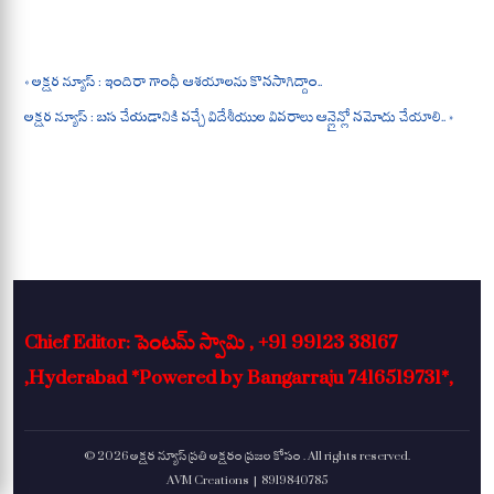
ts
bo
gr
re
A
ok
a
pp
m
« అక్షర న్యూస్ : ఇందిరా గాంధీ ఆశయాలను కొనసాగిద్దాం..
అక్షర న్యూస్ : బస చేయడానికి వచ్చే విదేశీయుల వివరాలు ఆన్లైన్లో నమోదు చేయాలి.. »
Chief Editor: పెంటమ్ స్వామి , +91 99123 38167
,Hyderabad *Powered by Bangarraju 7416519731*,
© 2026 అక్షర న్యూస్ ప్రతి అక్షరం ప్రజల కోసం . All rights reserved.
AVM Creations | 8919840785