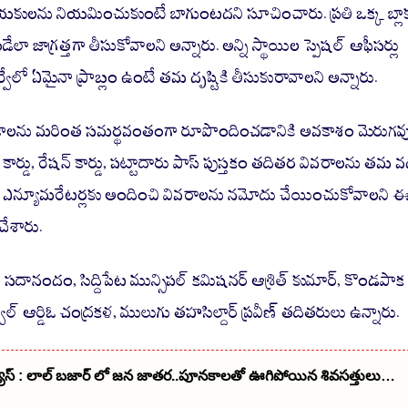
కులను నియమించుకుంటే బాగుంటదని సూచించారు. ప్రతి ఒక్క బ్లాక
డేలా జాగ్రత్తగా తీసుకోవాలని అన్నారు. అన్ని స్థాయిల స్పెషల్ ఆఫీసర్లు
ర్వేలో ఏమైనా ప్రాబ్లం ఉంటే తమ దృష్టికి తీసుకురావాలని అన్నారు.
థకాలను మరింత సమర్థవంతంగా రూపొందించడానికి అవకాశం మెరుగవుద
 కార్డు, రేషన్ కార్డు, పట్టాదారు పాస్ పుస్తకం తదితర వివరాలను తమ వద
్చే ఎన్యూమరేటర్లకు అందించి వివరాలను నమోదు చేయించుకోవాలని 
 చేశారు.
్డీవో సదానందం, సిద్దిపేట మున్సిపల్ కమిషనర్ ఆశ్రిత్ కుమార్, కొండపాక
గజ్వేల్ ఆర్డిఓ చంద్రకళ, ములుగు తహసిల్దార్ ప్రవీణ్ తదితరులు ఉన్నారు.
్యూస్ : లాల్ బజార్ లో జన జాతర..పూనకాలతో ఊగిపోయిన శివసత్తులు…