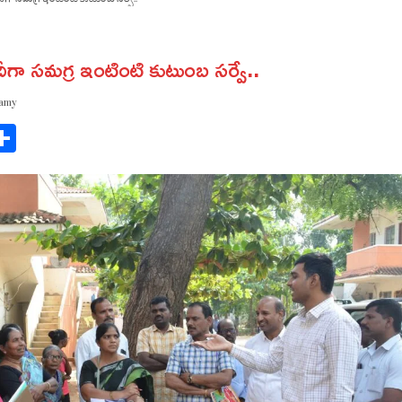
ందీగా సమగ్ర ఇంటింటి కుటుంబ సర్వే..
wamy
ok
gram
Share