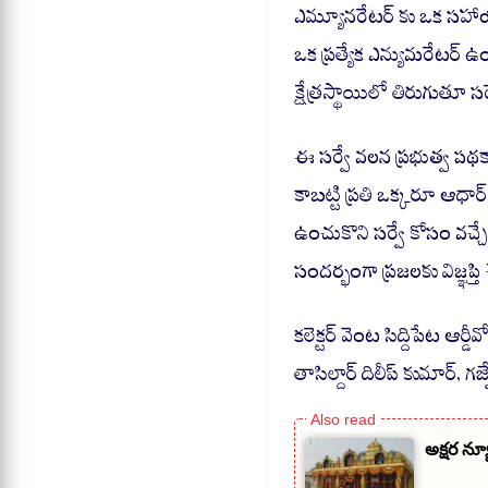
ఎమ్యూనరేటర్ కు ఒక సహాయ
ఒక ప్రత్యేక ఎన్యుమరేటర్ ఉం
క్షేత్రస్థాయిలో తిరుగుతూ స
ఈ సర్వే వలన ప్రభుత్వ ప
కాబట్టి ప్రతి ఒక్కరూ ఆధార్
ఉంచుకొని సర్వే కోసం వచ
సందర్భంగా ప్రజలకు విజ్ఞప్తి
కలెక్టర్ వెంట సిద్దిపేట ఆర
తాసిల్దార్ దిలీప్ కుమార్, 
అక్షర న