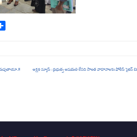
S
ha
re
ీనమవుతాయా..!!
అక్షర న్యూస్ : ప్రభుత్వ అనుమతి లేనిది సొంత వాహనాలకు పోలీస్ సైరన్ బ