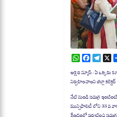
W
Fa
Te
X
ha
ce
le
ts
bo
gr
అక్షర న్యూస్ : ఏ ఒక్కరు
A
ok
a
నిర్వహించాలని జిల్లా కలెక
pp
m
నేటి నుండి సమగ్ర ఇంటింటి క
మున్సిపాలిటీ లోని 33 వ
కేంద్రంలో పర్యటించి సమగ్ర