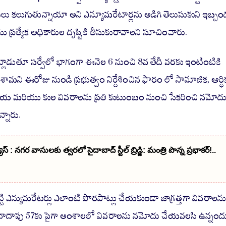
ు కలుగుతున్నాయా అని ఎన్యూమరేటార్లను అడిగి తెలుసుకుని ఇబ్బం
 ప్రత్యేక అధికారుల దృష్టికి తీసుకురావాలని సూచించారు.
ట్లాడుతూ సర్వేలో భాగంగా ఈనెల 6 నుంచి 8వ తేదీ వరకు ఇంటింటికి
చేశామని ఈరోజు నుండి ప్రభుత్వం నిర్దేశించిన ఫారం లో సామాజిక, ఆర్థి
ాజకీయ మరియు కుల వివరాలను ప్రతి కుటుంబం నుంచి సేకరించి నమోద
నారు.
స్ : నగర వాసులకు త్వరలో సైదాబాద్ స్టీల్ బ్రిడ్జి: మంత్రి పొన్న ప్రభాకర్!..
ి ఎన్యుమరేటర్లు ఎలాంటి పొరపాట్లు చేయకుండా జాగ్రత్తగా వివరాలను
 దాదాపు 57కు పైగా అంశాలలో వివరాలను నమోదు చేయవలసి ఉన్నంద