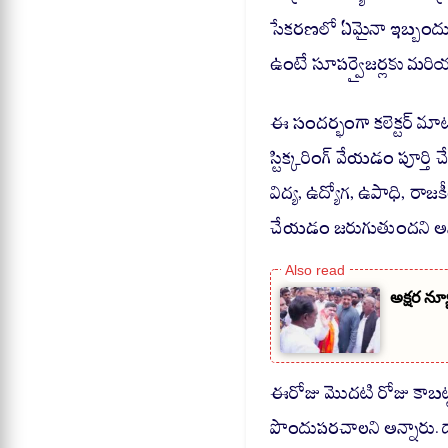
సేకరణలో ఏమైనా ఇబ్బందుల
ఉంటే సూపర్వైజర్లకు మరియు
ఈ సందర్భంగా కలెక్టర్ మా
స్టిక్కరింగ్ వేయడం పూర్తి 
విద్య, ఉద్యోగ, ఉపాధి, ర
చేయడం జరుగుతుందని అన్
అక్షర న్యూ
ఈరోజు మొదటి రోజు కాబట్ట
పొందుపరచాలని అన్నారు.