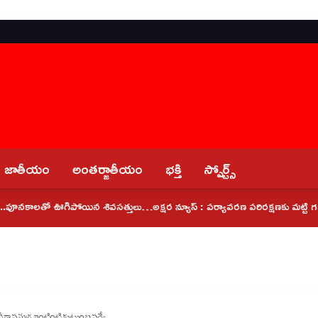
జాతీయం
అంతర్జాతీయం
భక్తి
స్పోర్ట్స్
లతో ఊగిపోయిన శివసత్తులు…
అక్షర న్యూస్ : పర్యావరణ పరిరక్షణకు మట్టి గణపతులనే పూజ
దీగా సమగ్ర ఇంటింటి కుటుంబ సర్వే..