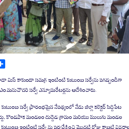
S
ha
re
 కూడా మిస్ కాకుండా సమగ్ర ఇంటింటి కుటుంబ సర్వేను పగడ్బందీగా
్టర్ ఎం.మనుచౌదరి సర్వే ఎన్యూమరేటర్లను ఆదేశించారు.
ుటుంబ సర్వే ప్రారంభమైన నేపథ్యంలో నేడు జిల్లా కలెక్టర్ సిద్దిపేట
 వార్డు, కొండపాక మండలం దుద్దెడ గ్రామం మరియు ములుగు మండల
 కుటుంబ ఇంటింటి సర్వే ను పర్యవేక్షించి మొదటి రోజు కాబట్టి వివరా