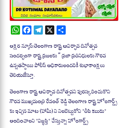
W
Fa
Te
X
S
ha
ce
le
ha
ts
bo
gr
re
అక్షర న్యూస్:తెలంగాణ రాష్ట్ర ఆవిర్భావ దినోత్సవ
A
ok
a
సందర్భంగా రాష్ట్ర ప్రజలకు ” ప్రజా ప్రతినిధులకు గౌరవ
pp
m
ఉన్నతస్థాయి పోలీస్ అధికారులందరికీ శుభాకాంక్షలు
తెలియజేస్తూ.
తెలంగాణ రాష్ట్ర ఆవిర్భావ దినోత్సవని పురస్కరించుకొని
గౌరవ ముఖ్యమంత్రి రేవంత్ రెడ్డి తెలంగాణ రాష్ట్ర హోంగార్డ్స్
కు ఇచ్చిన మాట (హామీ) ని నిలబెట్టుకోని *తీపి కబురు*
అందించాలని *విజ్ఞప్తి* చేస్తున్నా హోంగార్డ్స్.