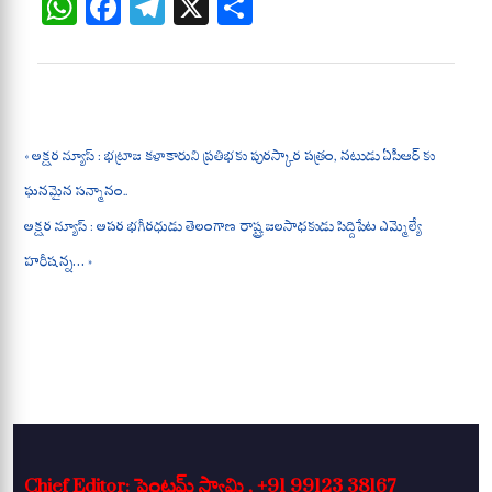
W
Fa
Te
X
S
ha
ce
le
ha
ts
bo
gr
re
A
ok
a
pp
m
« అక్షర న్యూస్ : భట్రాజ కళాకారుని ప్రతిభకు పురస్కార పత్రం, నటుడు ఏసీఆర్ కు
ఘనమైన సన్మానం..
అక్షర న్యూస్ : అపర భగీరధుడు తెలంగాణ రాష్ట్ర జలసాధకుడు సిద్దిపేట ఎమ్మెల్యే
హరీషన్న… »
Chief Editor: పెంటమ్ స్వామి , +91 99123 38167