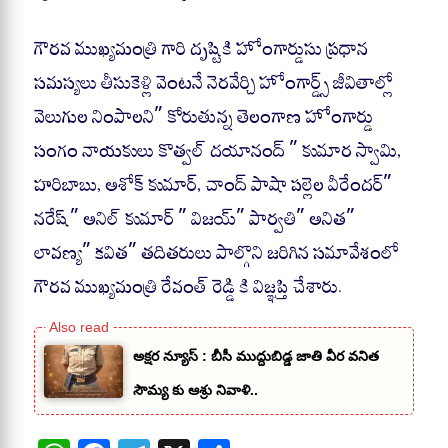
గౌరవ ముఖ్యమంత్రి గారి దృష్టికి హోంగార్డుసు ప్రధాన
సమస్యలు తీసుకెళ్లి వెంటనే నెరవేర్చి హోంగార్డ్స్ జీవితాల్లో
వెలుగుల నింపాలని” కోరుతున్న తెలంగాణ హోంగార్డు
సంగం నాయకులు కొత్వల్ దయానంద్ ” కుమార స్వామి,
హరిబాబు, అశోక్ కుమార్, చాంద్ పాషా పల్లెల వీరేందర్”
నరేష్” అనిల్ కుమార్ ” విజయ్” పార్వతి” అనిత”
లావణ్య” కవిత” తదితరులు పాల్గొని జరిగిన సమావేశంలో
గౌరవ ముఖ్యమంత్రి రేవంత్ రెడ్డి కి విజ్ఞప్తి చేశారు.
అక్షర న్యూస్ : బీసీ ముద్దుబిడ్డ జాతి వీర వనిత
సౌమ్య కు ఆశ్రు నివాళి..