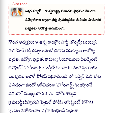
అక్షర న్యూస్ : *​విశ్వవ్యాప్త సనాతన వైభవం: హిందూ
సమ్మేళనాల ద్వారా ధర్మ పునరుద్ధరణ మరియు సామాజిక
ఐక్యతకు సరికొత్త అడుగులు*..
గౌరవ అధ్యక్షులుగా ఉన్న కాంగ్రెస్ పార్టీ ఎమ్మెల్యే బుయ్యని
మనోహర్ రెడ్డి ఉన్నటువంటి ప్రధాన సమస్యలు ఆరోగ్య
భద్రత, ఉద్యోగ భద్రత, కారుణ్య నియామకలు రిటర్మెంట్
బెనిఫిట్” హోంగార్డుల సర్వీస్ కూడా 61 సంవత్సరాలకు
పెంపుదల అలాగే పోలీస్ రిక్రూమెంట్ లో సర్వీస్ మెన్ కోట
ఏ విధంగా ఉందో అదేవిధంగా హోంగార్డ్స్ కు కల్పించే
విధంగా” ముఖ్యంగా 2017లో హోంగార్డుని
క్రమబద్ధీకరిస్తామని స్పెషల్ పోలీస్ అసిస్టెంట్ (SPA)
పూనం పరిశీలించాలని ప్రారంభించే విధంగా