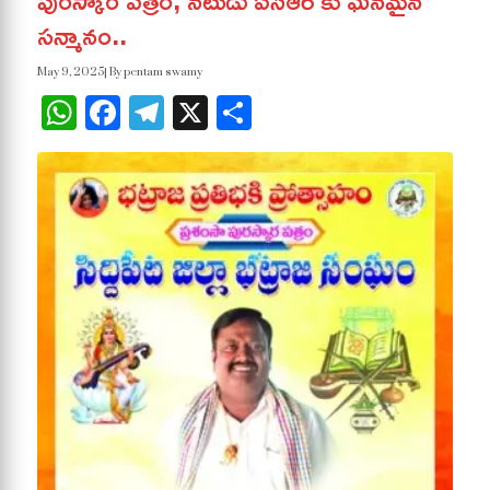
పురస్కార పత్రం, నటుడు ఏసీఆర్ కు ఘనమైన
సన్మానం..
May 9, 2025
| By pentam swamy
WhatsApp
Facebook
Telegram
X
Share