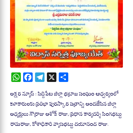
W
Fa
Te
X
S
ha
ce
le
ha
ts
bo
gr
re
అక్షర న్యూస్ : సిద్దిపేట జిల్లా భట్రాజ సంఘం ఆధ్వర్యంలో
A
ok
a
కళాకారులకు ప్రతిభా పురస్కార పత్రాన్ని అందజేసిన జిల్లా
pp
m
అధ్యక్షులు గౌర్రాజు అశోక్ రాజు, ప్రధాన కార్యదర్శి సింగభట్టు
రామరాజు, కోశాధికారి వ్యాసభట్టు దయానంద రాజు.