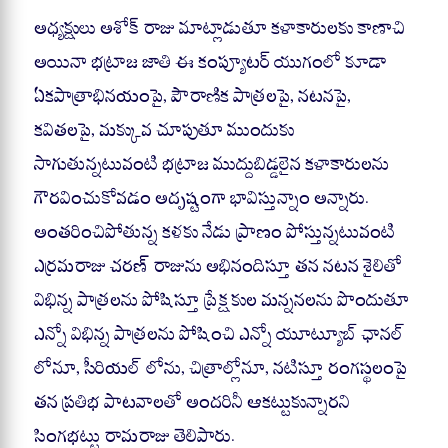
అధ్యక్షులు అశోక్ రాజు మాట్లాడుతూ కళాకారులకు కాణాచి
అయినా భట్రాజ జాతి ఈ కంప్యూటర్ యుగంలో కూడా
ఏకపాత్రాభినయంపై, పౌరాణిక పాత్రలపై, నటనపై,
కవితలపై, మక్కువ చూపుతూ ముందుకు
సాగుతున్నటువంటి భట్రాజ ముద్దుబిడ్డలైన కళాకారులను
గౌరవించుకోవడం అదృష్టంగా భావిస్తున్నాం అన్నారు.
అంతరించిపోతున్న కళకు నేడు ప్రాణం పోస్తున్నటువంటి
ఎర్రమరాజు చరణ్ రాజును అభినందిస్తూ తన నటన శైలితో
విభిన్న పాత్రలను పోషిస్తూ ప్రేక్షకుల మన్ననలను పొందుతూ
ఎన్నో విభిన్న పాత్రలను పోషించి ఎన్నో యూట్యూబ్ ఛానల్
లోనూ, సీరియల్ లోను, చిత్రాల్లోనూ, నటిస్తూ రంగస్థలంపై
తన ప్రతిభ పాటవాలతో అందరినీ ఆకట్టుకున్నారని
సింగభట్టు రామరాజు తెలిపారు.