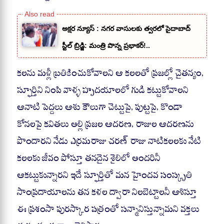
అక్షర న్యూస్ : నగర వాసులకు త్వరలో సైదాబాద్
స్టీల్ బ్రిడ్జి: మంత్రి పొన్న ప్రభాకర్!..
కలను మళ్లీ బ్రతికించుకోవాలని ఆ కలలతో ప్రజల్లో చైతన్యం,
స్ఫూర్తిని నింపి వాళ్ళ హృదయాలలో గుడి కట్టుకోవాలని
ఆనాటి పెద్దలు ఆశు కౌలుగా చెట్టుపై, పుట్టపై, కొండా
కోనలపై కవితలు అల్లి ప్రజల ఆదరణ, రాజుల ఆదరణను
పొందారని నేడు ఎర్రమరాజు చరణ్ రాజు నాటికలలకు నేటి
కలలకు జీవం పోస్తూ తనదైన శైలిలో అందరినీ
ఆకట్టుకున్నారని ఇదే స్ఫూర్తితో మన హైందవ సంస్కృతి
సాంప్రదాయాలను తన కళల ద్వారా నిలబెట్టాలనీ ఆశిస్తూ
ఈ ప్రశంసా పురస్కార పత్రంతో సన్మానిస్తున్నామని వక్తలు