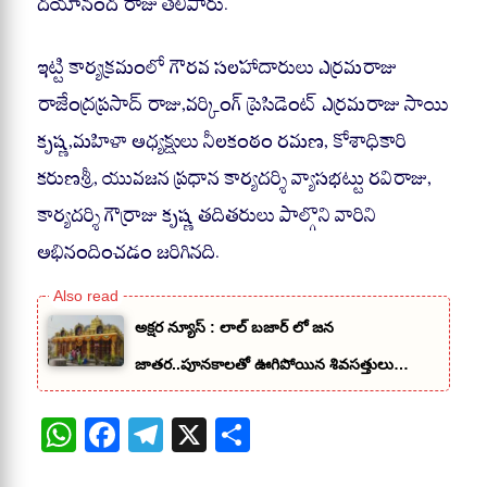
దయానంద రాజు తెలిపారు.
ఇట్టి కార్యక్రమంలో గౌరవ సలహాదారులు ఎర్రమరాజు
రాజేంద్రప్రసాద్ రాజు,వర్కింగ్ ప్రెసిడెంట్ ఎర్రమరాజు సాయి
కృష్ణ,మహిళా అధ్యక్షులు నీలకంఠం రమణ, కోశాధికారి
కరుణశ్రీ, యువజన ప్రధాన కార్యదర్శి వ్యాసభట్టు రవిరాజు,
కార్యదర్శి గౌర్రాజు కృష్ణ తదితరులు పాల్గొని వారిని
అభినందించడం జరిగినది.
అక్షర న్యూస్ : లాల్ బజార్ లో జన
జాతర..పూనకాలతో ఊగిపోయిన శివసత్తులు…
W
Fa
Te
X
S
ha
ce
le
ha