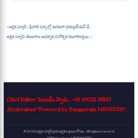
ts
bo
gr
re
A
ok
a
pp
m
« అక్షర న్యూస్ : శ్రీవాణి స్కూల్లో ఘనంగా గ్రాడ్యుయేషన్ డే..
అక్షర న్యూస్: తెలంగాణ ఆవిర్భావ దినోత్సవ శుభాకాంక్షలు.. »
Chief Editor: పెంటమ్ స్వామి , +91 99123 38167
,Hyderabad *Powered by Bangarraju 7416519731*,
© 2026 అక్షర న్యూస్ ప్రతి అక్షరం ప్రజల కోసం . All rights reserved.