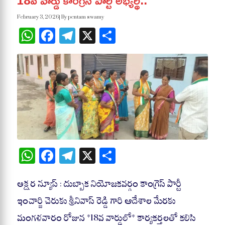
18వ వార్డు కాంగ్రెస్ పార్టీ అభ్యర్థి..
February 3, 2026
| By pentam swamy
WhatsApp
Facebook
Telegram
X
Share
W
Fa
Te
X
S
ha
ce
le
ha
ts
bo
gr
re
అక్షర న్యూస్ : దుబ్బాక నియోజకవర్గం కాంగ్రెస్ పార్టీ
A
ok
a
ఇంచార్జి చెరుకు శ్రీనివాస్ రెడ్డి గారి ఆదేశాల మేరకు
pp
m
మంగళవారం రోజున *18వ వార్డులో* కార్యకర్తలతో కలిసి