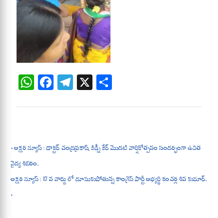
W
Fa
Te
X
S
ha
ce
le
ha
ts
bo
gr
re
A
ok
a
pp
m
« అక్షర న్యూస్ : డాక్టర్ చంద్రప్రకాష్ కిడ్నీ కేర్ మొదటి వార్షికోత్సవం సందర్భంగా ఉచిత
వైద్య శిబిరం..
అక్షర న్యూస్ : 17 వ వార్డు లో దూసుకుపోతున్న కాంగ్రెస్ పార్టీ అభ్యర్థి కంచర్ల శివ కుమార్..
»