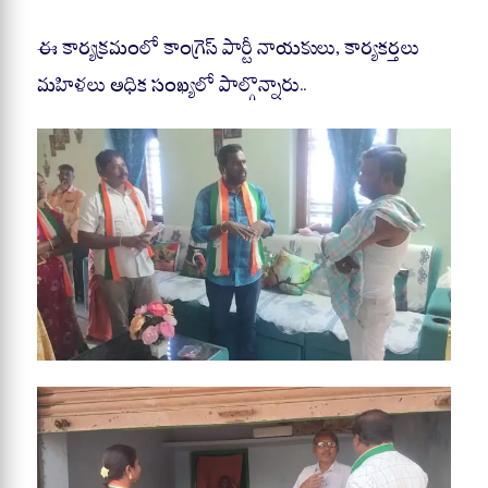
ఈ కార్యక్రమంలో కాంగ్రెస్ పార్టీ నాయకులు, కార్యకర్తలు
మహిళలు అధిక సంఖ్యలో పాల్గొన్నారు..