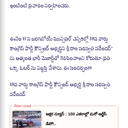
ఇంటింటి ప్రచారం నిర్వహించరు..
ఈనెల 11 న జరగబోయే మున్సిపల్ ఎన్నికల్లో 18వ వార్డు
కాంగ్రెస్ పార్టీ కౌన్సిలర్ అభ్యర్థిని శ్రీరాం సరస్వతి నరేందర్*
ను అత్యంత భారీ మెజార్టీతో గెలిపించాలని కోరుతూ ప్రతి
ఒక్క ఓటర్ ను విజ్ఞప్తి చేశాను..ఈ సందర్భంగా
18వ వార్డు కాంగ్రెస్ పార్టీ కౌన్సిలర్ అభ్యర్థి శ్రీరాం సరస్వతి
నరేందర్
అక్షర న్యూస్ : 100 ఎకరాల్లో మరో ఆర్టీసీ
డిపో!..