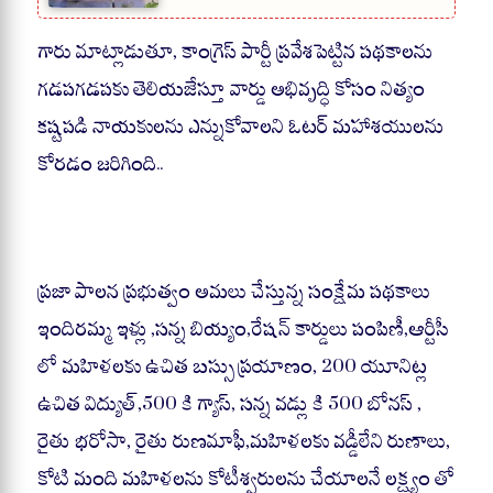
గారు మాట్లాడుతూ, కాంగ్రెస్ పార్టీ ప్రవేశపెట్టిన పథకాలను
గడపగడపకు తెలియజేస్తూ వార్డు అభివృద్ధి కోసం నిత్యం
కష్టపడి నాయకులను ఎన్నుకోవాలని ఓటర్ మహాశయులను
కోరడం జరిగింది..
ప్రజా పాలన ప్రభుత్వం అమలు చేస్తున్న సంక్షేమ పథకాలు
ఇందిరమ్మ ఇళ్లు ,సన్న బియ్యం,రేషన్ కార్డులు పంపిణీ,ఆర్టీసీ
లో మహిళలకు ఉచిత బస్సు ప్రయాణం, 200 యూనిట్ల
ఉచిత విద్యుత్,500 కి గ్యాస్, సన్న వడ్లు కి 500 బోనస్ ,
రైతు భరోసా, రైతు రుణమాఫీ,మహిళలకు వడ్డీలేని రుణాలు,
కోటి మంది మహిళలను కోటీశ్వరులను చేయాలనే లక్ష్యం తో