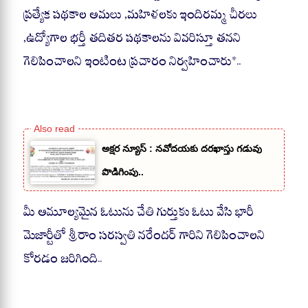
ప్రత్యేక పథకాల అమలు ,మహిళలకు ఇందిరమ్మ చీరలు
,ఉద్యోగాల భర్తీ తదితర పథకాలను వివరిస్తూ తనని
గెలిపించాలని ఇంటింట ప్రచారం నిర్వహించారు*..
అక్షర న్యూస్ : నవోదయకు దరఖాస్తు గడువు
పొడిగింపు..
మీ అమూల్యమైన ఓటును చేతి గుర్తుకు ఓటు వేసి భారీ
మెజార్టీతో శ్రీరాం సరస్వతి నరేందర్ గారిని గెలిపించాలని
కోరడం జరిగింది..