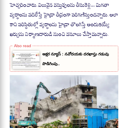
హెచ్చరించారు. విలువైన వస్తువులను తీసుకెళ్లి… మిగతా
వ్యర్థాలను వదిలేస్తే హైడ్రా తీవ్రంగా పరిగణిస్తుందన్నారు. అలా
కాని పరిస్థితుల్లో వ్యర్థాలను హైడ్రా తొలగిస్తే అందుకయ్యే
ఖర్చును నిర్మాణదారుడి నుంచి వసూలు చేస్తామన్నారు.
అక్షర న్యూస్ : నవోదయకు దరఖాస్తు గడువు
పొడిగింపు..