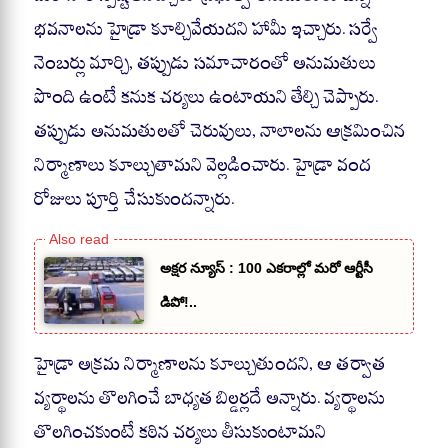
A
ok
a
pp
m
భవనాలను హైడ్రా కూల్చివేయదని హామీ ఇచ్చారు. సర్వే
నెంబర్లు మార్చి, తప్పుడు సమాచారంతో అనుమతులు
పొంది ఉంటే కనుక చర్యలు ఉంటాయని తేల్చి చెప్పారు.
తప్పుడు అనుమతులతో చెరువులు, నాలాలను ఆక్రమించిన
నిర్మాణాలు కూల్చుతామని వెల్లడించారు. హైడ్రా వంద
రోజులు పూర్తి చేసుకుందన్నారు.
అక్షర న్యూస్ : 100 ఎకరాల్లో మరో ఆర్టీసీ
డిపో!..
హైడ్రా అక్రమ నిర్మాణాలను కూల్చుతుందని, ఆ తర్వాత
వ్యర్థాలను తొలగించే బాధ్యత బిల్డర్లదే అన్నారు. వ్యర్థాలను
తొలగించకుంటే కఠిన చర్యలు తీసుకుంటామని