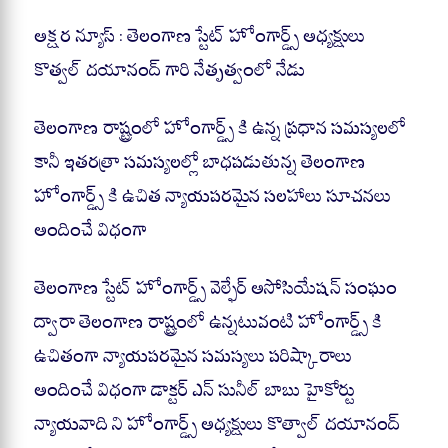
ha
ce
le
ha
ts
bo
gr
re
అక్షర న్యూస్ : తెలంగాణ స్టేట్ హోంగార్డ్స్ అధ్యక్షులు
A
ok
a
కొత్వల్ దయానంద్ గారి నేతృత్వంలో నేడు
pp
m
తెలంగాణ రాష్ట్రంలో హోంగార్డ్స్ కి ఉన్న ప్రధాన సమస్యలలో
కానీ ఇతరత్రా సమస్యలల్లో బాధపడుతున్న తెలంగాణ
హోంగార్డ్స్ కి ఉచిత న్యాయపరమైన సలహాలు సూచనలు
అందించే విధంగా
తెలంగాణ స్టేట్ హోంగార్డ్స్ వెల్ఫేర్ అసోసియేషన్ సంఘం
ద్వారా తెలంగాణ రాష్ట్రంలో ఉన్నటువంటి హోంగార్డ్స్ కి
ఉచితంగా న్యాయపరమైన సమస్యలు పరిష్కారాలు
అందించే విధంగా డాక్టర్ ఎన్ సునీల్ బాబు హైకోర్టు
న్యాయవాది ని హోంగార్డ్స్ అధ్యక్షులు కొత్వాల్ దయానంద్