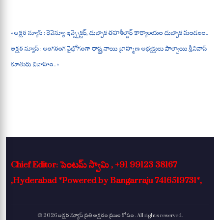
A
ok
a
pp
m
« అక్షర న్యూస్ : రెవెన్యూ-ఇన్స్పెక్టర్, దుబ్బాక తహశీల్దార్ కార్యాలయం దుబ్బాక మండలం..
అక్షర న్యూస్ : అంగరంగ వైభోగంగా రాష్ట్ర నాయి బ్రాహ్మణ అధ్యక్షులు పాల్వాయి శ్రీనివాస్
కూతురు వివాహం.. »
Chief Editor: పెంటమ్ స్వామి , +91 99123 38167
,Hyderabad *Powered by Bangarraju 7416519731*,
© 2026 అక్షర న్యూస్ ప్రతి అక్షరం ప్రజల కోసం . All rights reserved.