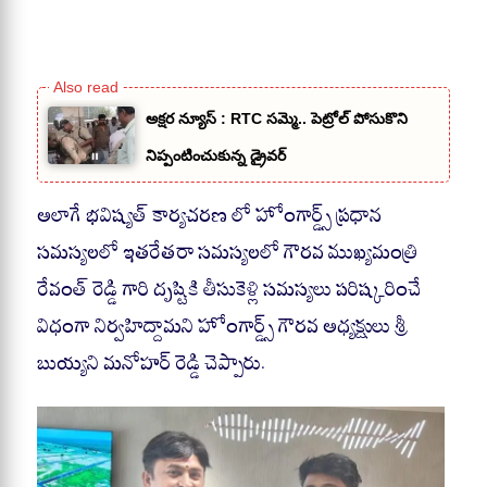
అక్షర న్యూస్ : RTC సమ్మె.. పెట్రోల్ పోసుకొని
నిప్పంటించుకున్న డ్రైవర్
అలాగే భవిష్యత్ కార్యచరణ లో హోంగార్డ్స్ ప్రధాన
సమస్యలలో ఇతరేతరా సమస్యలలో గౌరవ ముఖ్యమంత్రి
రేవంత్ రెడ్డి గారి దృష్టికి తీసుకెళ్లి సమస్యలు పరిష్కరించే
విధంగా నిర్వహిద్దామని హోంగార్డ్స్ గౌరవ అధ్యక్షులు శ్రీ
బుయ్యని మనోహర్ రెడ్డి చెప్పారు.