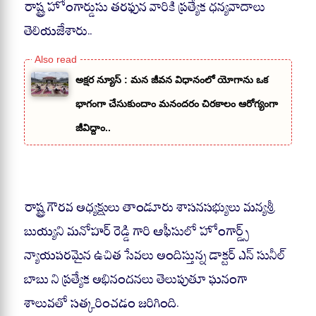
రాష్ట్ర హోంగార్డుసు తరఫున వారికి ప్రత్యేక ధన్యవాదాలు
తెలియజేశారు..
అక్షర న్యూస్ : మన జీవన విధానంలో యోగాను ఒక
భాగంగా చేసుకుందాం మనందరం చిరకాలం ఆరోగ్యంగా
జీవిద్దాం..
రాష్ట్ర గౌరవ అధ్యక్షులు తాండూరు శాసనసభ్యులు మన్యశ్రీ
బుయ్యని మనోహర్ రెడ్డి గారి ఆఫీసులో హోంగార్డ్స్
న్యాయపరమైన ఉచిత సేవలు అందిస్తున్న డాక్టర్ ఎన్ సునీల్
బాబు ని ప్రత్యేక అభినందనలు తెలుపుతూ ఘనంగా
శాలువతో సత్కరించడం జరిగింది.