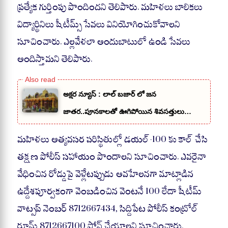
ప్రత్యేక గుర్తింపు పొందిందని తెలిపారు. మహిళలు బాలికలు
విద్యార్థినిలు షీటీమ్స్ సేవలు వినియోగించుకోవాలని
సూచించారు. ఎల్లవేళలా అందుబాటులో ఉండి సేవలు
అందిస్తామని తెలిపారు.
అక్షర న్యూస్ : లాల్ బజార్ లో జన
జాతర..పూనకాలతో ఊగిపోయిన శివసత్తులు…
మహిళలు అత్యవసర పరిస్థితుల్లో డయల్-100 కు కాల్ చేసి
తక్షణ పోలీస్ సహాయం పొందాలని సూచించారు. ఎవరైనా
వేధించిన రోడ్డుపై వెళ్లేటప్పుడు అవహేలనగా మాట్లాడిన
ఉద్దేశపూర్వకంగా వెంబడించిన వెంటనే 100 లేదా షీటీమ్
వాట్సప్ నెంబర్ 8712667434, సిద్దిపేట పోలీస్ కంట్రోల్
రూమ్ 8712667100 ఫోన్ చేయాలని సూచించారు.