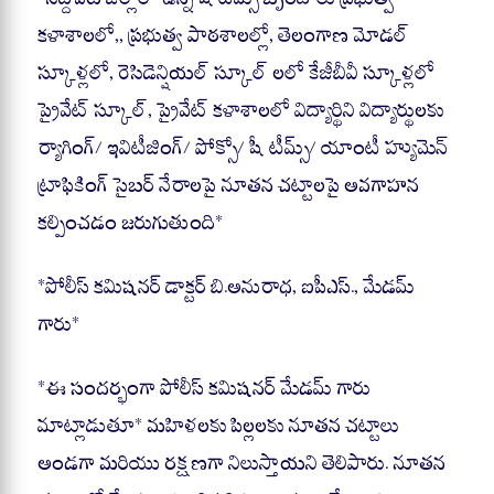
కళాశాలలో,, ప్రభుత్వ పాఠశాలల్లో, తెలంగాణ మోడల్
స్కూళ్లలో, రెసిడెన్షియల్ స్కూల్ లలో కేజీబీవీ స్కూళ్లలో
ప్రైవేట్ స్కూల్, ప్రైవేట్ కళాశాలలో విద్యార్థిని విద్యార్థులకు
ర్యాగింగ్/ ఇవిటీజింగ్/ పోక్సో/ షీ టీమ్స్/ యాంటీ హ్యుమెన్
ట్రాఫికింగ్ సైబర్ నేరాలపై నూతన చట్టాలపై అవగాహన
కల్పించడం జరుగుతుంది*
*పోలీస్ కమిషనర్ డాక్టర్ బి.అనురాధ, ఐపీఎస్., మేడమ్
గారు*
*ఈ సందర్భంగా పోలీస్ కమిషనర్ మేడమ్ గారు
మాట్లాడుతూ* మహిళలకు పిల్లలకు నూతన చట్టాలు
అండగా మరియు రక్షణగా నిలుస్తాయని తెలిపారు. నూతన