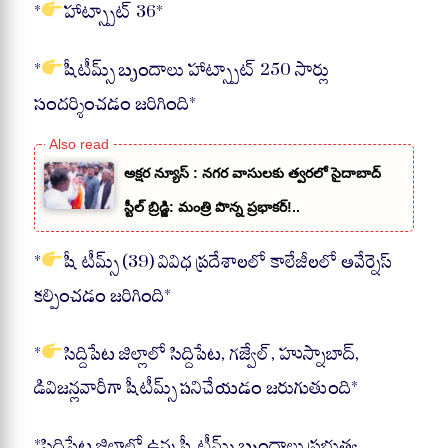
*
హాట్స్పాట్ 36*
*
షీటీమ్స్ బృందాలు హాట్స్పాట్ 250 సార్లు
సందర్శించడం జరిగింది*
అక్షర న్యూస్ : నగర వాసులకు త్వరలో సైదాబాద్
స్టీల్ బ్రిడ్జి: మంత్రి పొన్న ప్రభాకర్!..
*
షీ టీమ్స్ (39) వివిధ ప్రదేశాలలో కాలేజీలలో అవేర్నెస్
కల్పించడం జరిగింది*
*
సిద్దిపేట జిల్లాలో సిద్దిపేట, గజ్వేల్, హుస్నాబాద్,
డివిజన్లవారీగా షీటీమ్స్ పనిచేయడం జరుగుతుంది*
*సిద్దిపేట జిల్లాలో ఉన్న షీ టీమ్స్ బృందాలు ప్రభుత్వ