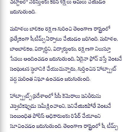
చట్టాలలో నేరస్తులకు కఠిన శిక్షలు అమలు చేయడం
జరుగుతుంది.
మహిళలు బాలికల రక్షణ గురించి తెలంగాణ రాష్ట్రంలో
ప్రత్యేకంగా షీటీమ్స్ ఏర్పాటు చేయడం జరిగింది. మహిళల,
బాలబాలికల, విద్యార్థిని, విద్యార్థులకు, రక్షణగా నిలుస్తూ
సేవలు అందించడం జరుగుతుంది, ఏదైనా ఫోన్ వస్తే వెంటనే
సంఘటన స్థలానికి చేయుచున్నారు, గుర్తించిన హాట్స్పాట్
వద్ద మరింత నిఘా ఉంచడం జరుగుతుంది.
హాట్స్పాట్స్ ప్రదేశాలలో సీసీ కెమెరాలు పనితీరును
ఎప్పటికప్పుడు సమీక్షించాలని, పనిచేయకపోతే వెంటనే
సంబంధిత పోలీస్ అధికారులకు రిపేర్ చేయాలని
సూచించడం జరుగుతుంది. తెలంగాణ రాష్ట్రంలో షీ టీమ్స్