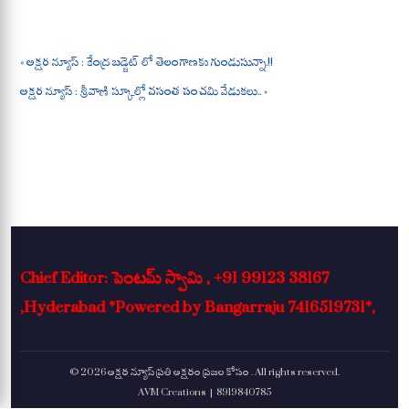
A
ok
a
pp
m
« అక్షర న్యూస్ : కేంద్ర బడ్జెట్ లో తెలంగాణకు గుండుసున్నా.!!
అక్షర న్యూస్ : శ్రీవాణి స్కూల్లో వసంత పంచమి వేడుకలు.. »
Chief Editor: పెంటమ్ స్వామి , +91 99123 38167
,Hyderabad *Powered by Bangarraju 7416519731*,
© 2026 అక్షర న్యూస్ ప్రతి అక్షరం ప్రజల కోసం . All rights reserved.
AVM Creations | 8919840785