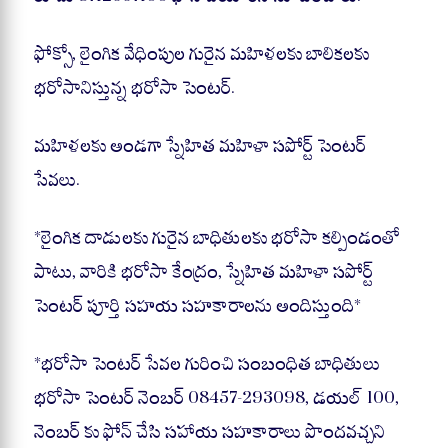
ఫోక్సో, లైంగిక వేధింపుల గురైన మహిళలకు బాలికలకు
భరోసానిస్తున్న భరోసా సెంటర్.
మహిళలకు అండగా స్నేహిత మహిళా సపోర్ట్ సెంటర్
సేవలు.
*లైంగిక దాడులకు గురైన బాధితులకు భరోసా కల్పిండంతో
పాటు, వారికి భరోసా కేంద్రం, స్నేహిత మహిళా సపోర్ట్
సెంటర్ పూర్తి సహయ సహకారాలను అందిస్తుంది*
*భరోసా సెంటర్ సేవల గురించి సంబంధిత బాధితులు
భరోసా సెంటర్ నెంబర్ 08457-293098, డయల్ 100,
నెంబర్ కు ఫోన్ చేసి సహాయ సహకారాలు పొందవచ్చని