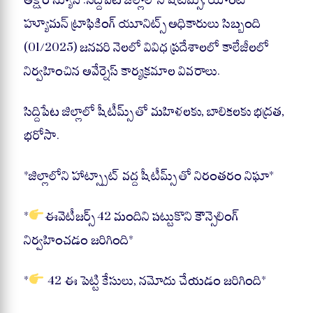
ts
bo
gr
re
A
ok
a
హ్యూమన్ ట్రాఫికింగ్ యూనిట్స్ అధికారులు సిబ్బంది
pp
m
(01/2025) జనవరి నెలలో వివిధ ప్రదేశాలలో కాలేజీలలో
నిర్వహించిన అవేర్నెస్ కార్యక్రమాల వివరాలు.
సిద్దిపేట జిల్లాలో షీటీమ్స్ తో మహిళలకు, బాలికలకు భద్రత,
భరోసా.
*జిల్లాలోని హాట్స్పాట్ వద్ద షీటీమ్స్ తో నిరంతరం నిఘా*
*
ఈవెటీజర్స్ 42 మందిని పట్టుకొని కౌన్సెలింగ్
నిర్వహించడం జరిగింది*
*
42 ఈ పెట్టి కేసులు, నమోదు చేయడం జరిగింది*