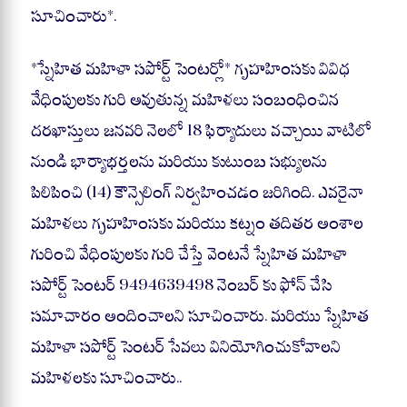
సూచించారు*.
*స్నేహిత మహిళా సపోర్ట్ సెంటర్లో* గృహహింసకు వివిధ
వేధింపులకు గురి అవుతున్న మహిళలు సంబంధించిన
దరఖాస్తులు జనవరి నెలలో 18 ఫిర్యాదులు వచ్చాయి వాటిలో
నుండి భార్యాభర్తలను మరియు కుటుంబ సభ్యులను
పిలిపించి (14) కౌన్సెలింగ్ నిర్వహించడం జరిగింది. ఎవరైనా
మహిళలు గృహహింసకు మరియు కట్నం తదితర అంశాల
గురించి వేధింపులకు గురి చేస్తే వెంటనే స్నేహిత మహిళా
సపోర్ట్ సెంటర్ 9494639498 నెంబర్ కు ఫోన్ చేసి
సమాచారం అందించాలని సూచించారు. మరియు స్నేహిత
మహిళా సపోర్ట్ సెంటర్ సేవలు వినియోగించుకోవాలని
మహిళలకు సూచించారు..