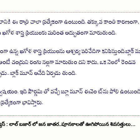
టానికి ఈ రాత్రి చాలా ప్రత్యేకంగా ఉంటుంది. తక్కువ కాంతి కారణంగా,
్షణ ఖగోళ శాస్త్ర ప్రియులకు మరింత అద్భుతంగా మారుతుంది.
ఉన్న ఖగోళ శాస్త్ర ప్రియులను ఆశ్చర్య పరిచేదిగా కనిపిస్తుంది.బ్లాక్ 
 అంటే చంద్రుని రంగు నల్లగా మారుతుం దని కాదు, ఒక నెలలో రెండవ
ు.. బ్లాక్ మూన్ అనేది ఏర్పడు తుంది.
విషయం. ఇది పౌర్ణమి తో వచ్చే బ్లూ మూన్ ఈవెం ట్‌ను పోలి ఉంటుంది
 ప్రత్యేకంగా భావిస్తారు.
్యూస్ : లాల్ బజార్ లో జన జాతర..పూనకాలతో ఊగిపోయిన శివసత్తులు…