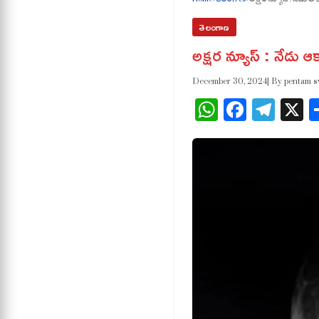
తెలంగాణ
అక్షర న్యూస్ : నేడు ఆ
December 30, 2024
| By pentam 
WhatsApp
Facebo
Tele
X