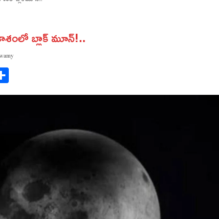
కాశంలో బ్లాక్ మూన్!..
swamy
ok
gram
Share