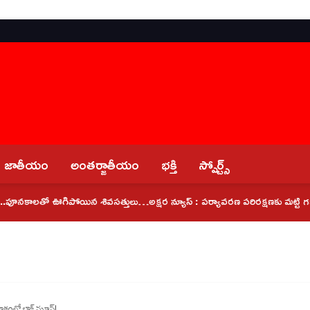
జాతీయం
అంతర్జాతీయం
భక్తి
స్పోర్ట్స్
కాలతో ఊగిపోయిన శివసత్తులు…
అక్షర న్యూస్ : పర్యావరణ పరిరక్షణకు మట్టి గణపతులనే ప
ాశంలో బ్లాక్ మూన్!..