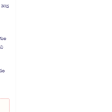
్ 30వ
ంగుల
ని
ంచం