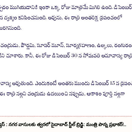
ha
re
్సరం ముగియడానికి ఇంకా ఒక్క రోజు మాత్రమే మిగిలి ఉంది. డిసెంబర
ైన దృశ్యం కనిపించనుంది. అవును, ఈ రాత్రి అంతరిక్ష ప్రపంచంలో
జరగనుంది.
లి చంద్రుడు, పౌర్ణమి, సూపర్ మూన్, సూర్యగ్రహణం, ఉల్కలు, రంగుర
ాటిని చూశారు. కానీ, ఈ రోజు డిసెంబర్ 30 న సోమవతి అమావాస్య రాత్రి
వాస్య అవుతుంది. ఎందుకంటే అంతకు ముందు డిసెంబర్ 15 న ప్రప
 ఈ రాత్రి నల్లని చంద్రుడు ఉదయించి నప్పుడు, ఆకాశం పూర్తి నల్లగా
స్ : నగర వాసులకు త్వరలో సైదాబాద్ స్టీల్ బ్రిడ్జి: మంత్రి పొన్న ప్రభాకర్!..