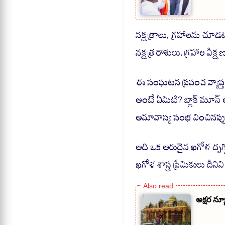
నక్షత్రాలు, గ్రహాలను చూడ
నక్షత్రరాశులు, గ్రహాల వీక
ఈ సంఘటన ప్రపంచ వ్యాప్తంగా 
అంటే ఏమిటి? బ్లాక్ మూన్
అమావాస్య సంభ వించినప్పుడ
అది ఒక అరుదైన ఖగోళ దృగ్
ఖగోళ శాస్త్ర ప్రేమికులు దీనిని
అక్షర న