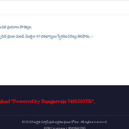
re
ో ఉచిత ప్రయాణ సౌకర్యం.
్చేసిన ప్రజల నుండి మొత్తం 49 దరఖాస్తులు స్వీకరించినట్లు తెలిపారు.. »
erabad *Powered by Bangarraju 7416519731*,
© 2026 అక్షర న్యూస్ ప్రతి అక్షరం ప్రజల కోసం . All rights reserved.
AVM Creations | 8919840785