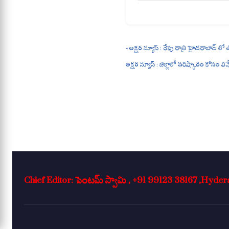
ts
bo
gr
A
ok
a
pp
m
« అక్షర న్యూస్ : రేపు రాత్రి హైదరాబాద్ ల
అక్షర న్యూస్ : జిల్లాలో పరిష్కారం కోసం విచ
Chief Editor: పెంటమ్ స్వామి , +91 99123 38167 ,Hyd