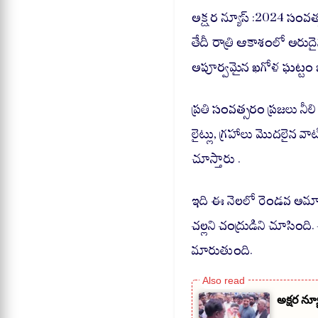
ha
ce
le
ts
bo
gr
అక్షర న్యూస్ :2024 సంవత
A
ok
a
తేదీ రాత్రి ఆకాశంలో అరుద
pp
m
అపూర్వమైన ఖగోళ ఘట్టం 
ప్రతి సంవత్సరం ప్రజలు నీ
లైట్లు, గ్రహాలు మొదలైన వ
చూస్తారు .
ఇది ఈ నెలలో రెండవ అమా
చల్లని చంద్రుడిని చూసింది.
మారుతుంది.
అక్షర న్యూ