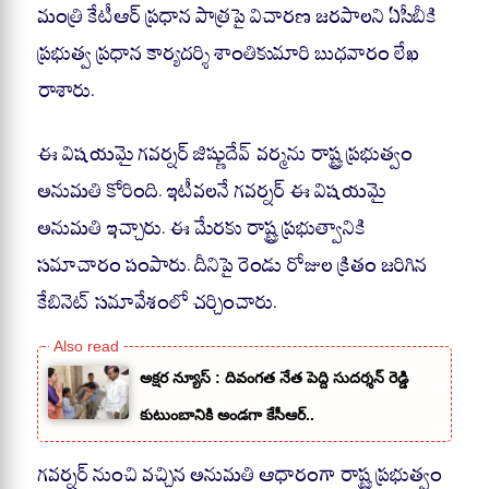
A
ok
a
మంత్రి కేటీఆర్ ప్రధాన పాత్రపై విచారణ జరపాలని ఏసీబీకి
pp
m
ప్రభుత్వ ప్రధాన కార్యదర్శి శాంతికుమారి బుధవారం లేఖ
రాశారు.
ఈ విషయమై గవర్నర్ జిష్ణుదేవ్ వర్మను రాష్ట్ర ప్రభుత్వం
అనుమతి కోరింది. ఇటీవలనే గవర్నర్ ఈ విషయమై
అనుమతి ఇచ్చారు. ఈ మేరకు రాష్ట్ర ప్రభుత్వానికి
సమాచారం పంపారు. దీనిపై రెండు రోజుల క్రితం జరిగిన
కేబినెట్ సమావేశంలో చర్చించారు.
అక్షర న్యూస్ : దివంగత నేత పెద్ది సుదర్శన్ రెడ్డి
కుటుంబానికి అండగా కేసీఆర్..
గవర్నర్ నుంచి వచ్చిన అనుమతి ఆధారంగా రాష్ట్ర ప్రభుత్వం