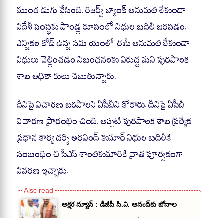
ముంద డుగు వేసింది. రిజర్వ్ బ్యాంక్ అనుమతి లేకుండా
విదేశీ సంస్థకు పౌండ్ల రూపంలో నిధుల బదిలీ జరపడం,
ఎన్నికల కోడ్ ఉన్న సమ యంలో ఈసీ అనుమతి లేకుండా
నిధులు చెల్లించడం నిబంధనలకు విరుద్ద మని పురపాలక
శాఖ అధికా రులు చెబుతున్నారు.
దీనిపై విచారణ జరపాలని ఏసీబీని కోరారు. దీనిపై ఏసీబీ
విచారణ ప్రారంభిం చింది. అప్పటి పురపాలక శాఖ ప్రత్యేక
ప్రధాన కార్య దర్శి అరవింద్ కుమార్ నిధుల బదిలీకి
సంబంధిం చి సీఎస్ శాంతికుమారికి వ్రాత పూర్వకంగా
వివరణ ఇచ్చారు.
అక్షర న్యూస్ : డీజీపీ సి.వి. ఆనంద్‌కు బోనాల