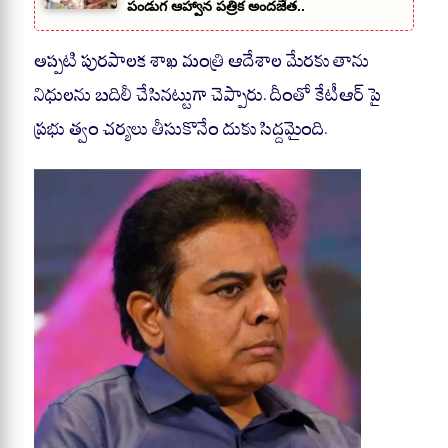
పండుగ ఆహ్వాన పత్రిక అందజేత..
అప్పటి పురపాలక శాఖ మంత్రి ఆదేశాల మేరకు తాను
నిధులను బదిలీ చేసినట్టుగా చెప్పారు. దీంతో కేటీఆర్ పై
ప్రభు త్వం చర్యలు తీసుకొనేం దుకు సిద్దమైంది.