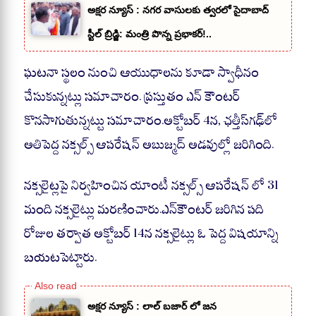
అక్షర న్యూస్ : నగర వాసులకు త్వరలో సైదాబాద్
స్టీల్ బ్రిడ్జి: మంత్రి పొన్న ప్రభాకర్!..
ఘటనా స్థలం నుంచి ఆయుధాలను కూడా స్వాధీనం
చేసుకున్నట్లు సమాచారం. ప్రస్తుతం ఎన్ కౌంటర్
కొనసాగుతున్నట్టు సమాచారం.అక్టోబర్ 4న, ఛత్తీస్‌గఢ్‌లో
అతిపెద్ద నక్సల్స్ ఆపరేషన్ అబుజ్మద్ అడవుల్లో జరిగింది.
నక్సలైట్లపై నిర్వహించిన యాంటీ నక్సల్స్ ఆపరేషన్‌ లో 31
మంది నక్సలైట్లు మరణించారు.ఎన్‌కౌంటర్ జరిగిన పది
రోజుల తర్వాత అక్టోబర్ 14న నక్సలైట్లు ఓ పెద్ద విషయాన్ని
బయటపెట్టారు.
అక్షర న్యూస్ : లాల్ బజార్ లో జన