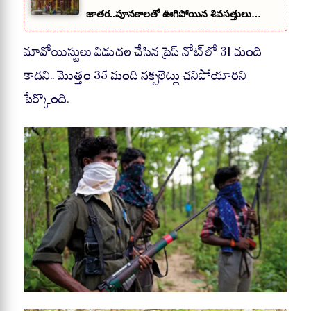
జాతర..పూనకాలతో ఊగిపోయిన శివసత్తులు…
మావోయిస్టులు విడుదల చేసిన ప్రెస్ నోట్‌లో 31 మంది
కాదని.. మొత్తం 35 మంది నక్సలైట్లు చనిపోయారని
పేర్కొంది.