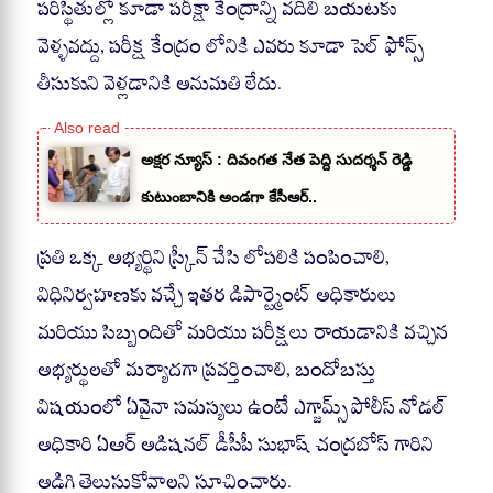
పరిస్థితుల్లో కూడా పరీక్షా కేంద్రాన్ని వదిలి బయటకు
వెళ్ళవద్దు, పరీక్ష కేంద్రం లోనికి ఎవరు కూడా సెల్ ఫోన్స్
తీసుకుని వెళ్లడానికి అనుమతి లేదు.
అక్షర న్యూస్ : దివంగత నేత పెద్ది సుదర్శన్ రెడ్డి
కుటుంబానికి అండగా కేసీఆర్..
ప్రతి ఒక్క అభ్యర్థిని స్క్రీన్ చేసి లోపలికి పంపించాలి,
విధినిర్వహణకు వచ్చే ఇతర డిపార్ట్మెంట్ అధికారులు
మరియు సిబ్బందితో మరియు పరీక్షలు రాయడానికి వచ్చిన
అభ్యర్థులతో మర్యాదగా ప్రవర్తించాలి, బందోబస్తు
విషయంలో ఏవైనా సమస్యలు ఉంటే ఎగ్జామ్స్ పోలీస్ నోడల్
అధికారి ఏఆర్ అడిషనల్ డీసీపీ సుభాష్ చంద్రబోస్ గారిని
అడిగి తెలుసుకోవాలని సూచించారు.