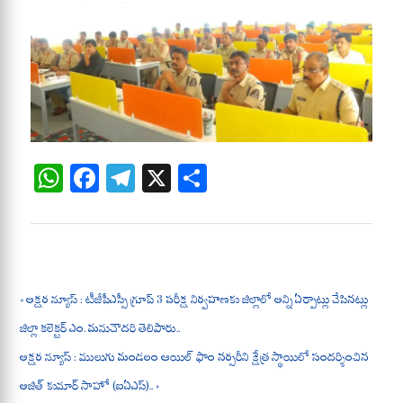
W
Fa
Te
X
S
ha
ce
le
ha
ts
bo
gr
re
A
ok
a
pp
m
« అక్షర న్యూస్ : టీజీపీఎస్సీ గ్రూప్ 3 పరీక్ష నిర్వహణకు జిల్లాలో అన్ని ఏర్పాట్లు చేసినట్లు
జిల్లా కలెక్టర్ ఎం. మనుచౌదరి తెలిపారు..
అక్షర న్యూస్ : ములుగు మండలం ఆయిల్ ఫాం నర్సరీని క్షేత్ర స్థాయిలో సందర్శించిన
అజిత్ కుమార్ సాహో (ఐఏఎస్).. »