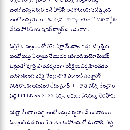
ts
bo
gr
re
A
ok
a
బందోబస్తు నిర్వహించే పోలీస్ అధికారులకు పటిష్టమైన
pp
m
బందోబస్తు గురించి కమిషనర్ కార్యాలయంలో దిశా నిర్దేశం
చేసిన పోలీస్ కమిషనర్ డాక్టర్ బి. అనురాధ.
సిద్దిపేట పట్టణంలో 37 పరీక్షా కేంద్రాల వద్ద పటిష్టమైన
బందోబస్తు ఏర్పాటు చేయడం జరిగింది.బయోమెట్రిక్
సిస్టంతో పూర్తి పారదర్శకంగా పరీక్షలు నిర్వహించడం
జరుగుతుంది.పరీక్ష కేంద్రాల్లోకి ఎలాంటి ఎలక్ట్రానిక్
పరికరాలకు అనుమతి లేదు.గ్రూప్- III రాత పరీక్ష కేంద్రాల
వద్ద 163 BNSS-2023 సెక్షన్ అమలు చేసినట్లు తెలిపారు.
పరీక్షా కేంద్రాల వద్ద బందోబస్తు నిర్వహించే అధికారులు
సిబ్బంది ఉదయం 6 గంటలకు హాజరులో ఉండాలి, ఎట్టి