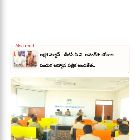
అక్షర న్యూస్ : డీజీపీ సి.వి. ఆనంద్‌కు బోనాల
పండుగ ఆహ్వాన పత్రిక అందజేత..